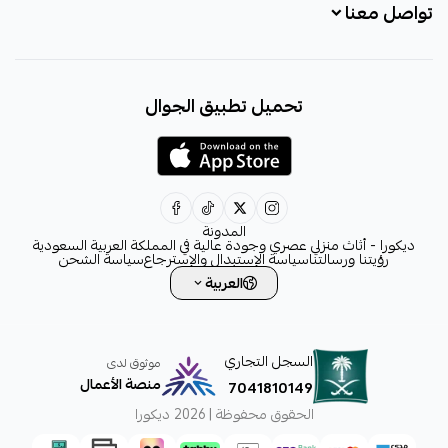
تواصل معنا
+966531828315
تحميل تطبيق الجوال
+966531828315
+966554076989
decora6586@gmail.com
0531828315
المدونة
ديكورا - أثاث منزلي عصري وجودة عالية في المملكة العربية السعودية
رؤيتنا ورسالتنا
سياسة الإستبدال والإسترجاع
سياسة الشحن
العربية
السجل التجاري
موثوق لدى
منصة الأعمال
7041810149
الحقوق محفوظة | 2026
ديكورا