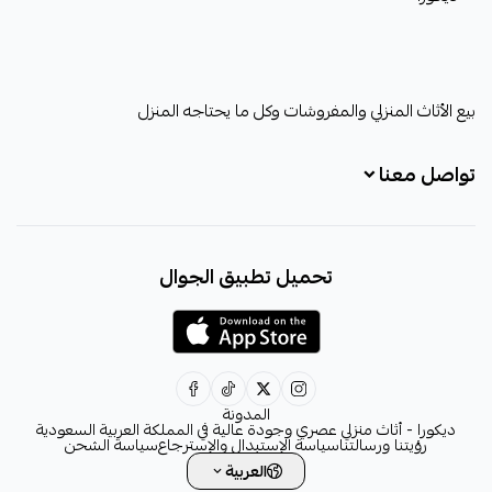
ديكورا
بيع الأثاث المنزلي والمفروشات وكل ما يحتاجه المنزل
تواصل معنا
+966531828315
تحميل تطبيق الجوال
+966531828315
+966554076989
decora6586@gmail.com
0531828315
المدونة
ديكورا - أثاث منزلي عصري وجودة عالية في المملكة العربية السعودية
رؤيتنا ورسالتنا
سياسة الإستبدال والإسترجاع
سياسة الشحن
العربية