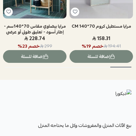
مرايا مستطيل كروم 70*140 CM
مرايا بيضاوي مقاس 70*140سم -
إطار أسود - تعليق طولي أو عرضي
228.74
158.31
خصم
19
%
خصم
23
%
299
194.41
إضافة للسلة
إضافة للسلة
ديكورا
بيع الأثاث المنزلي والمفروشات وكل ما يحتاجه المنزل