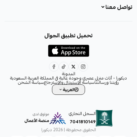
تواصل معنا
+966531828315
تحميل تطبيق الجوال
+966531828315
+966554076989
decora6586@gmail.com
0531828315
المدونة
ديكورا - أثاث منزلي عصري وجودة عالية في المملكة العربية السعودية
رؤيتنا ورسالتنا
سياسة الإستبدال والإسترجاع
سياسة الشحن
العربية
السجل التجاري
موثوق لدى
منصة الأعمال
7041810149
الحقوق محفوظة | 2026
ديكورا