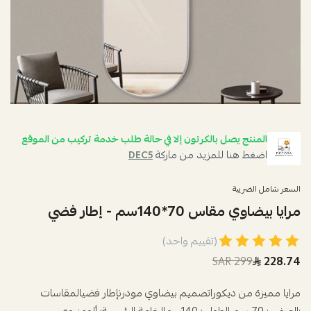
المنتج يصل بالكرتون إلا في حالة طلب خدمة تركيب من الموقع
اضغط هنا للمزيد من ماركة
DEC5
السعر شامل الضريبة
مرايا بيضاوي مقاس 70*140سم - إطار فضي
(تقييم واحد)
299 SAR
228.74
مرايا مميزة من ديكوراتصميم بيضاوي مودرنإطار فضي المقاسات