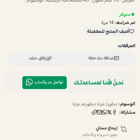
:العرض : 70 سم الطول : 140سمالخامة الرئيسية: ألومنيوم...
متوفر
تم شراءه:
14
مرة
أضف المنتج للمفضلة
المرفقات
إضافة ملاحظة
إرفاق ملف
اسحب و افلت الملف هنا
استعراض
الوسوم:
,
,
ديكورا
مرايا ديكوريه
مرايا
مشاركة:
إرجاع مجاني
تطبق الشروط والأحكام