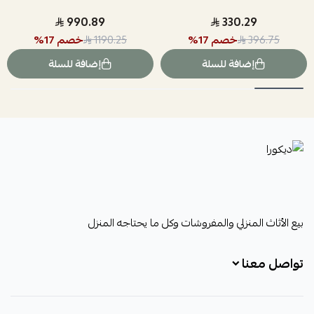
990.89
330.29
خصم
17
%
خصم
17
%
1190.25
396.75
إضافة للسلة
إضافة للسلة
ديكورا
بيع الأثاث المنزلي والمفروشات وكل ما يحتاجه المنزل
تواصل معنا
+966531828315