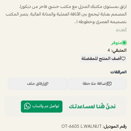
ارتقِ بمستوى مكتبك المنزلي مع مكتب خشبي فاخر من ديكورا،
المصمم بعناية ليجمع بين الأناقة العملية والمتانة العالية. يتميز المكتب
بتصميمه العصري وخطوطه ا...
المزيد
متوفر
المتبقي:
4
أضف المنتج للمفضلة
المرفقات
إضافة ملاحظة
إرفاق ملف
اسحب و افلت الملف هنا
استعراض
رقم الموديل:
OT-6605 L.WALNUT