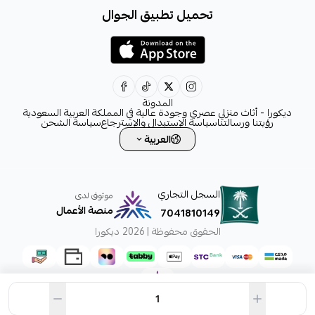
تحميل تطبيق الجوال
+966531828315
+966554076989
decora6586@gmail.com
0531828315
المدونة
ديكورا - أثاث منزلي عصري وجودة عالية في المملكة العربية السعودية
رؤيتنا ورسالتنا
سياسة الإستبدال والإسترجاع
سياسة الشحن
العربية
السجل التجاري
موثوق لدى
منصة الأعمال
7041810149
الحقوق محفوظة | 2026
ديكورا