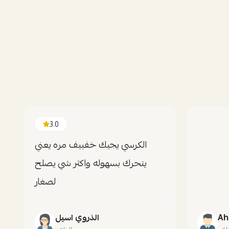
3.0
الكرسي يجيك خفييف مره يعني
يتحرك بسهوله واكثر شي يصلح
لصغار
Ah
الذروي اسيل
رياض
الرياض