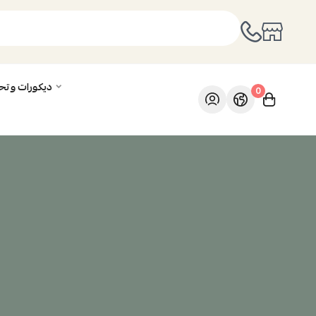
ديكورات وت
0