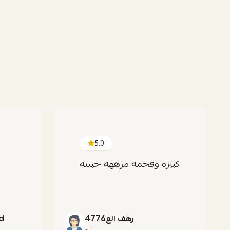
5.0
كبيره وفخمه مرههه حبيته
رهف الع4776
d
ينبع