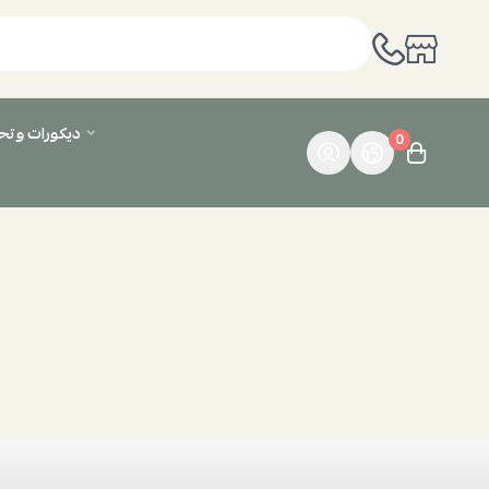
ديكورات وت
0