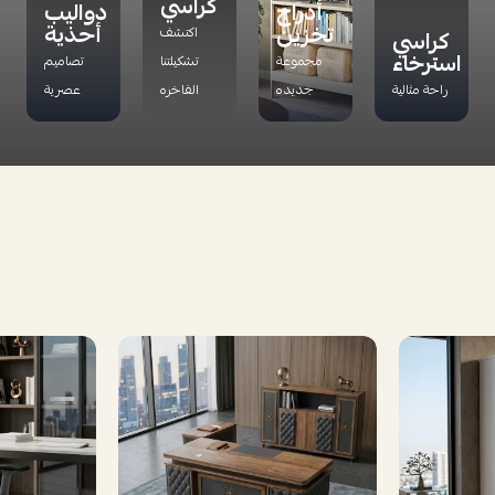
كراسي
أدراج
دواليب
تخزين
أحذية
اكتشف
كراسي
استرخاء
مجموعة
تشكيلتنا
تصاميم
راحة مثالية
جديده
الفاخره
عصرية