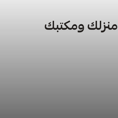
 منزلك ومكتبك