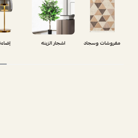
بوفيه
مفروشات وسجاد
اشجار الز