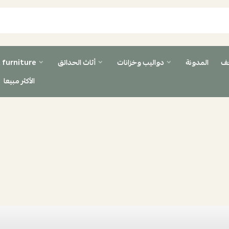
حف
المدونة
دواليب وخزانات
أثاث الحدائق
 furniture
الأكثر مبيعا