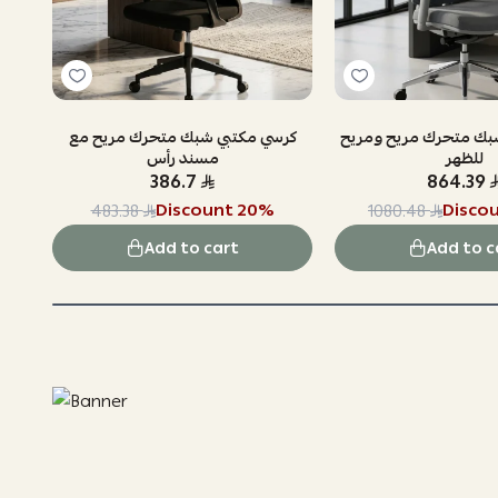
بك متحرك مريح ومريح
كرسي مكتبي شبك متحرك مريح مع
للظهر
مسند رأس
386.7
864.39
Discount
20
%
Disco
483.38
1080.48
Add to cart
Add to c