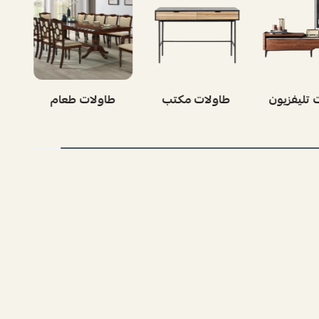
ات قهوة
طاولات تليفزيون
طاولات مكتب
ط