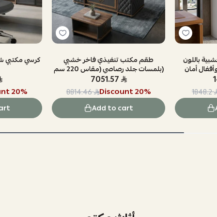
بية باللون
طقم مكتب تنفيذي فاخر خشبي
كرسي مكتبي ش
وأقفال أمان
بلمسات جلد رصاصي (مقاس 220 سم)
7051.57
unt
20
%
Discount
20
%
8814.46
1848.2
art
Add to cart