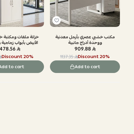
شبية 2 باب
مكتب خشبي عصري بأرجل معدنية
خزانة ملفات ومكتبة خش
ووحدة أدراج جانبية
الأبيض بأبواب زجاجية 
1478.56
909.88
Discount
20
%
Discount
20
%
1137.35
Add to cart
Add to cart