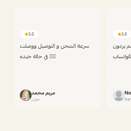
5.0
5.0
هم يردون
سرعة الشحن و التوصيل ووصلت
لواتساب
في حالة جيده 👍🏻
No
مريم محمد
Da
جازان