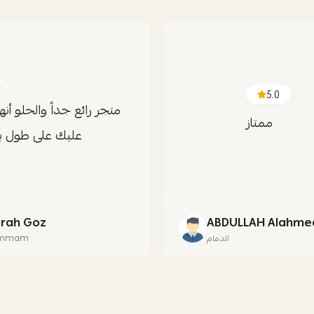
5.0
متجر رائع جداً والحلو أن
ممتاز
عليك على طول با
rah Goz
ABDULLAH Alahme
الدمام
mmam