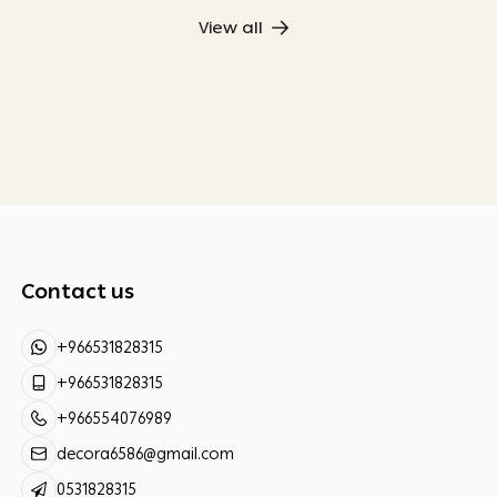
View all
Contact us
+966531828315
+966531828315
+966554076989
decora6586@gmail.com
0531828315