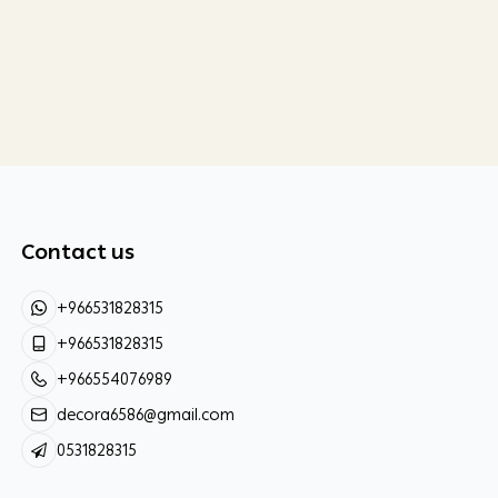
Contact us
+966531828315
+966531828315
+966554076989
decora6586@gmail.com
0531828315