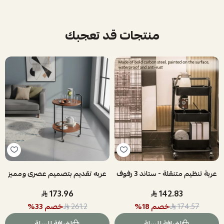
منتجات قد تعجبك
عربة تنظيم متنقلة - ستاند 3 رفوف
عربه تقديم بتصميم عصرى ومميز
173.96
142.83
خصم
18
%
خصم
33
%
261.2
174.57
إضافة للسلة
إضافة للسلة