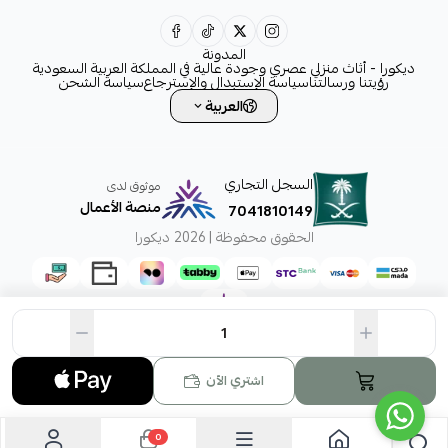
0531828315
المدونة
ديكورا - أثاث منزلي عصري وجودة عالية في المملكة العربية السعودية
رؤيتنا ورسالتنا
سياسة الإستبدال والإسترجاع
سياسة الشحن
العربية
السجل التجاري
موثوق لدى
منصة الأعمال
7041810149
الحقوق محفوظة | 2026
ديكورا
اشتري الآن
0