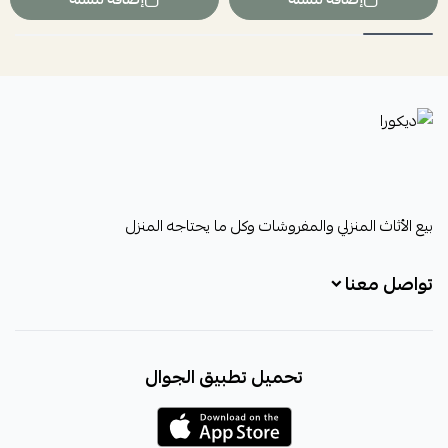
ديكورا
بيع الأثاث المنزلي والمفروشات وكل ما يحتاجه المنزل
تواصل معنا
+966531828315
تحميل تطبيق الجوال
+966531828315
+966554076989
decora6586@gmail.com