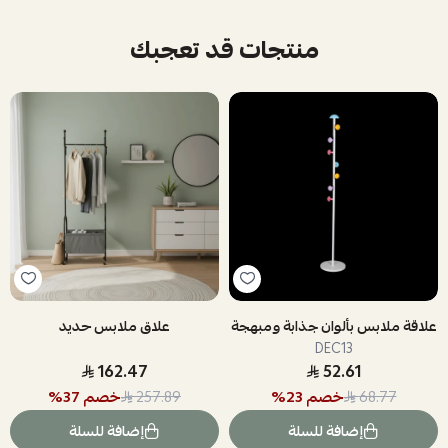
منتجات قد تعجبك
علاقة ملابس بألوان جذابة ومبهجة
علاق ملابس حديد
DEC13
162.47
52.61
خصم
23
%
خصم
37
%
257.89
68.77
إضافة للسلة
إضافة للسلة