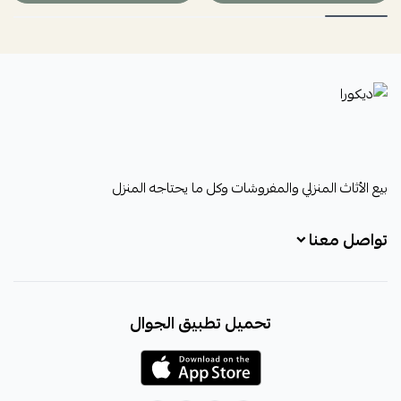
ديكورا
بيع الأثاث المنزلي والمفروشات وكل ما يحتاجه المنزل
تواصل معنا
+966531828315
تحميل تطبيق الجوال
+966531828315
+966554076989
decora6586@gmail.com