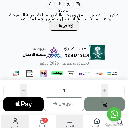
0531828315
المدونة
ديكورا - أثاث منزلي عصري وجودة عالية في المملكة العربية السعودية
رؤيتنا ورسالتنا
سياسة الإستبدال والإسترجاع
سياسة الشحن
العربية
السجل التجاري
موثوق لدى
منصة الأعمال
7041810149
الحقوق محفوظة | 2026
ديكورا
اشتري الآن
0
الرئيسية
الأقسام
حسابي