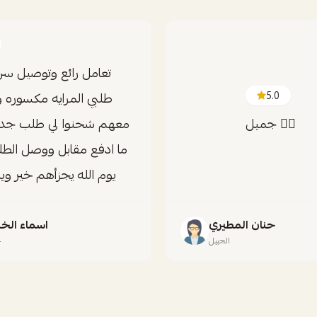
تعامل رائع وتوصيل س
5.0
طلبي المرايه مكسوره 
جميل 👍🏻
معهم شحنوا لي طلب جدي
ما ادفع مقابل ووصل الط
يوم الله يجزأهم خير وي
حنان المطيري
اسماء الخ
الجبيل
ح