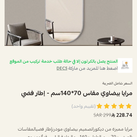
المنتج يصل بالكرتون إلا في حالة طلب خدمة تركيب من الموقع
اضغط هنا للمزيد من ماركة
DEC5
السعر شامل الضريبة
مرايا بيضاوي مقاس 70*140سم - إطار فضي
(تقييم واحد)
299 SAR
228.74
مرايا مميزة من ديكوراتصميم بيضاوي مودرنإطار فضي المقاسات