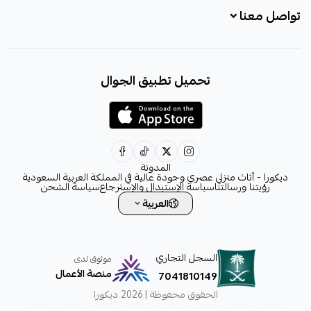
تواصل معنا
+966531828315
تحميل تطبيق الجوال
+966531828315
+966554076989
decora6586@gmail.com
0531828315
المدونة
ديكورا - أثاث منزلي عصري وجودة عالية في المملكة العربية السعودية
رؤيتنا ورسالتنا
سياسة الإستبدال والإسترجاع
سياسة الشحن
العربية
السجل التجاري
موثوق لدى
منصة الأعمال
7041810149
الحقوق محفوظة | 2026
ديكورا