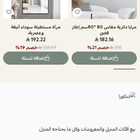
مرايا دائرية مقاس 80 *80سم إطار
مرآة مستطيلة سوداء أنيقة
فضي
وعصرية،
192.22
182.16
خصم
21
%
خصم
19
%
236.07
230
إضافة للسلة
إضافة للسلة
ديكورا
بيع الأثاث المنزلي والمفروشات وكل ما يحتاجه المنزل