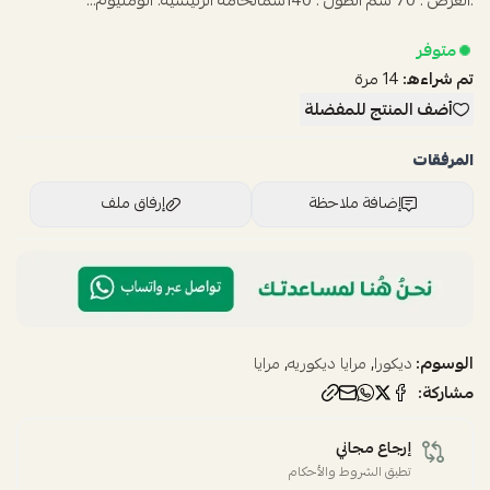
:العرض : 70 سم الطول : 140سمالخامة الرئيسية: ألومنيوم...
متوفر
تم شراءه:
14
مرة
أضف المنتج للمفضلة
المرفقات
إضافة ملاحظة
إرفاق ملف
اسحب و افلت الملف هنا
استعراض
الوسوم:
,
,
ديكورا
مرايا ديكوريه
مرايا
مشاركة:
إرجاع مجاني
تطبق الشروط والأحكام