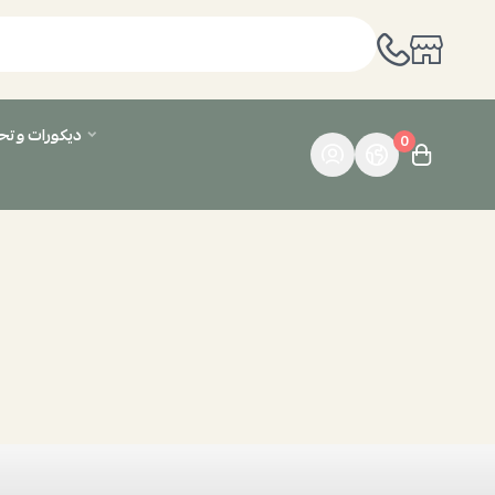
ديكورات وت
0