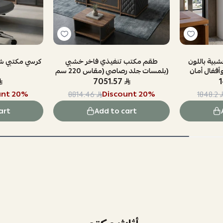
بية باللون
طقم مكتب تنفيذي فاخر خشبي
كرسي مكتبي ش
وأقفال أمان
بلمسات جلد رصاصي (مقاس 220 سم)
7051.57
unt
20
%
Discount
20
%
8814.46
1848.2
art
Add to cart