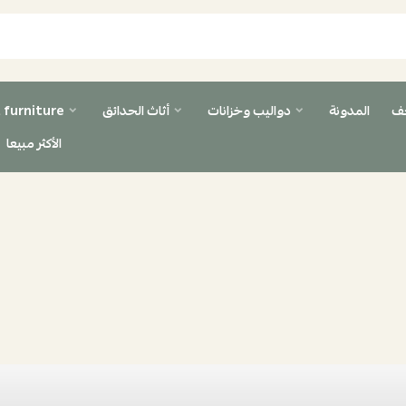
حف
المدونة
دواليب وخزانات
أثاث الحدائق
 furniture
الأكثر مبيعا