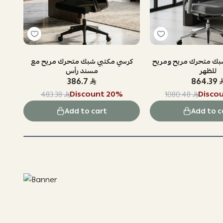
بك متحرك مريح ومريح
كرسي مكتبي شبك متحرك مريح مع
للظهر
مسند رأس
386.7
864.39
Discount
20
%
Disco
483.38
1080.48
Add to cart
Add to c