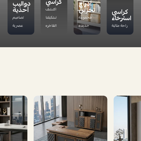
كراسي
أدراج
دواليب
تخزين
أحذية
اكتشف
كراسي
استرخاء
مجموعة
تشكيلتنا
تصاميم
راحة مثالية
جديده
الفاخره
عصرية