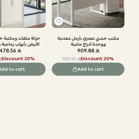
شبية 2 باب
مكتب خشبي عصري بأرجل معدنية
خزانة ملفات ومكتبة خش
ووحدة أدراج جانبية
الأبيض بأبواب زجاجية 
1478.56
909.88
Discount
20
%
Discount
20
%
1137.35
Add to cart
Add to cart