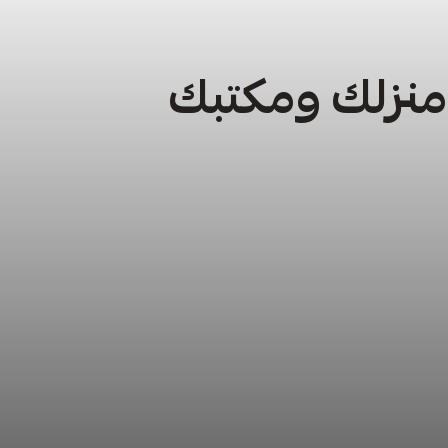
 منزلك ومكتبك