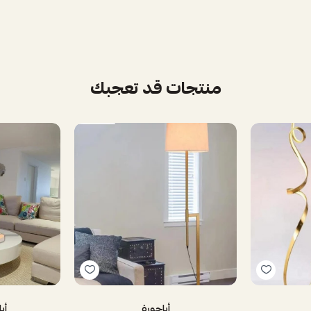
منتجات قد تعجبك
أباجورة
أب