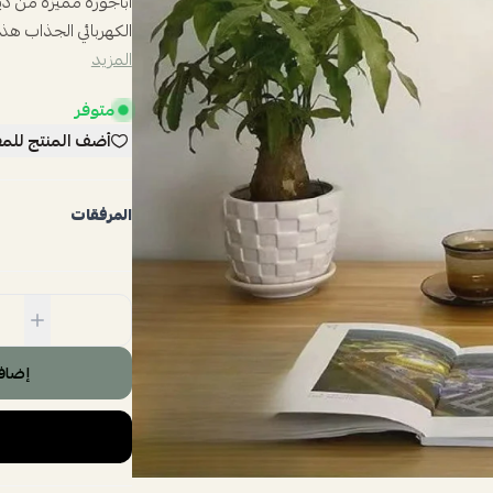
أباجوره مميزه من دي
الكهربائي الجذاب هذا
المزيد
متوفر
أضف المنتج للم
المرفقات
إضاف