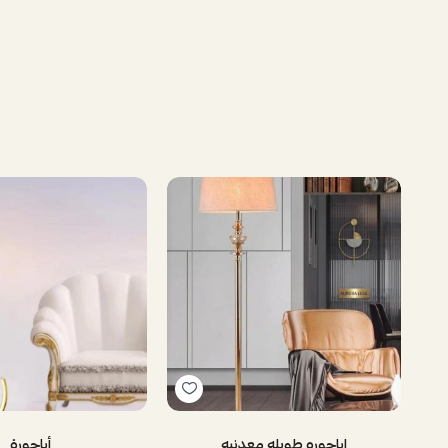
اباجوره طويله معدنيه
أباجورة