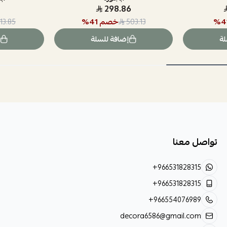
298.86
4
%
خصم
41
%
113.85
503.13
لة
إضافة للسلة
تواصل معنا
+966531828315
+966531828315
+966554076989
decora6586@gmail.com