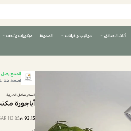
أثاث الحدائق
دواليب وخزانات
المدونة
ديكورات وتحف
المنتج يصل ب
اضغط هنا لل
السعر شامل الضريبة
أباجورة مكت
113.85 SAR
93.15