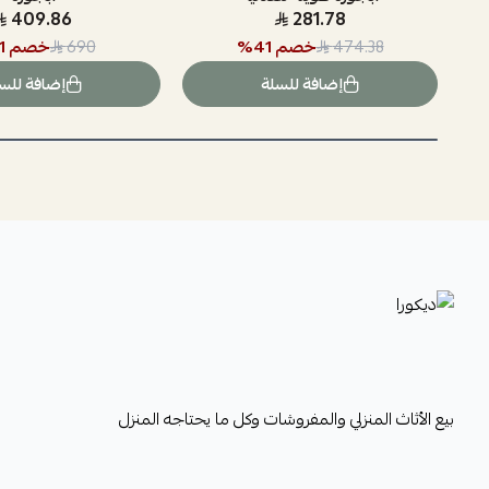
409.86
281.78
خصم
41
%
خصم
1
690
474.38
إضافة للسلة
إضافة للس
ديكورا
بيع الأثاث المنزلي والمفروشات وكل ما يحتاجه المنزل