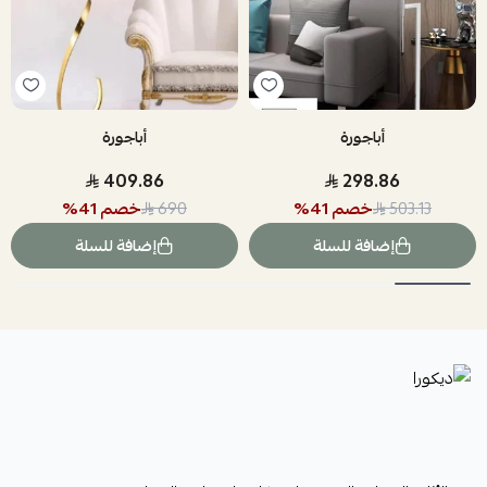
أباجورة
أباجورة
409.86
298.86
خصم
41
%
خصم
41
%
690
503.13
إضافة للسلة
إضافة للسلة
ديكورا