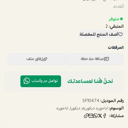
المزيد
متوفر
المتبقي:
2
أضف المنتج للمفضلة
المرفقات
إضافة ملاحظة
إرفاق ملف
اسحب و افلت الملف هنا
استعراض
رقم الموديل:
SF10474
الوسوم:
,
,
اباجوره ديكوريه
ديكورا
اباجوره
مشاركة: