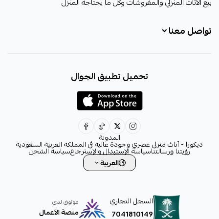
بيع الأثاث المنزلي والمفروشات وكل ما يحتاجه المنزل
تواصل معنا
+966531828315
تحميل تطبيق الجوال
+966531828315
+966554076989
decora6586@gmail.com
0531828315
المدونة
ديكورا - أثاث منزلي عصري وجودة عالية في المملكة العربية السعودية
رؤيتنا ورسالتنا
سياسة الإستبدال والإسترجاع
سياسة الشحن
العربية
السجل التجاري
موثوق لدى
منصة الأعمال
7041810149