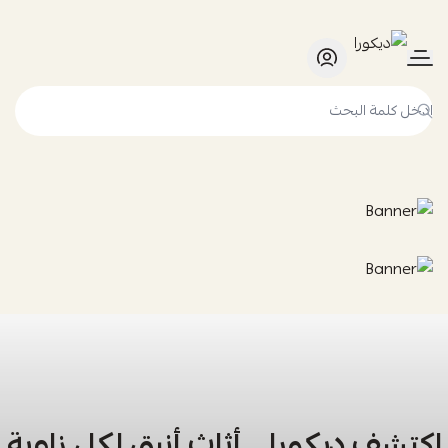
ديكورا
اكتشف ديكورا… أثاث أنيق لكل زاوية