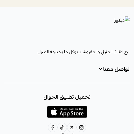
ديكورا
بيع الأثاث المنزلي والمفروشات وكل ما يحتاجه المنزل
تواصل معنا
+966531828315
تحميل تطبيق الجوال
+966531828315
+966554076989
decora6586@gmail.com
0531828315