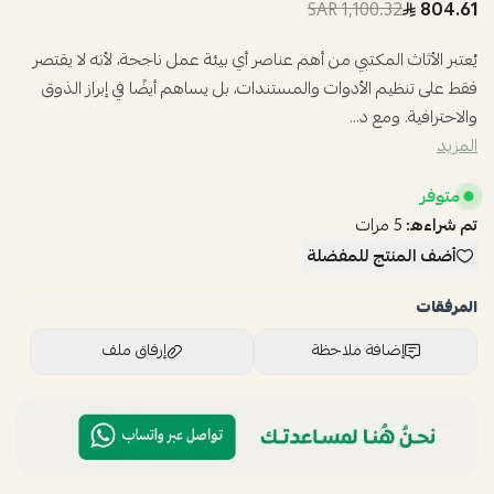
1,100.32 SAR
804.61
يُعتبر الأثاث المكتبي من أهم عناصر أي بيئة عمل ناجحة، لأنه لا يقتصر
فقط على تنظيم الأدوات والمستندات، بل يساهم أيضًا في إبراز الذوق
والاحترافية. ومع د...
المزيد
متوفر
تم شراءه:
5
مرات
أضف المنتج للمفضلة
المرفقات
إضافة ملاحظة
إرفاق ملف
اسحب و افلت الملف هنا
استعراض