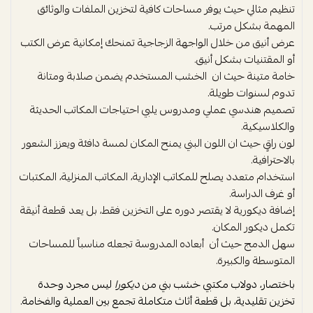
تنظيم مثالي حيث يوفر مساحات كافية لتخزين الملفات والوثائق
المهمة بشكل مرتب.
عرض أنيق من خلال الواجهة الزجاجية تمنحك إمكانية عرض الكتب
أو المقتنيات بشكل أنيق.
خامة متينة حيث ان الخشب المستخدم يضمن صلابة ومتانة
تدوم لسنوات طويلة.
تصميم هندسي عملي ومدروس يلبي احتياجات المكاتب الحديثة
والكلاسيكية.
لون راقٍ حيث ان اللون البني يمنح المكان لمسة دافئة ويعزز الشعور
بالاحترافية.
استخدام متعدد يصلح للمكاتب الإدارية، المكاتب المنزلية، المكتبات
أو غرف الدراسة.
إضافة ديكورية لا يقتصر دوره على التخزين فقط، بل يعد قطعة أنيقة
تكمل ديكور المكان.
سهل الدمج حيث أن أبعاده المدروسة تجعله مناسباً للمساحات
المتوسطة والكبيرة.
باختصار، دولاب مكتبي خشب بني من
ديكورا
ليس مجرد وحدة
تخزين تقليدية، بل قطعة أثاث متكاملة تجمع بين العملية والفخامة.