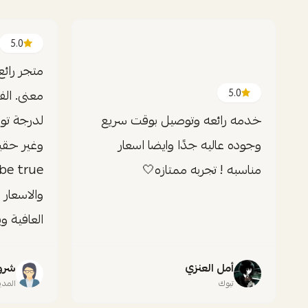
5.0
متجر رائ
5.0
معنى. ال
خدمه رائعه وتوصيل بوقت سريع
لدرجة تو
وجوده عاليه جدًا وايضا اسعار
مناسبه ! تجربه ممتازه🤍
والاسعار 
العافية و
أمل العنزي
شرو
تبوك
المدي