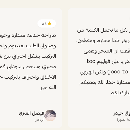
5.0
ع بكل ما تحمل الكلمة من
صراحة خدمه ممتازه وجوده
فريق جدا محترم ومتعاون،
وصلولي الطلب بعد يوم واح
قعت ان المتجر وهمي
التركيب بشكل احترافي م
وغير حقيقي. على قولهم too
مصري وشخص سوداني قم
good to be true ولكن ابهروني
الاخلاق واحتراف بالتركيب 
ممتازة حقا. الله يعطيكم
الله خير
يبارك لكم
ق حيدر
فيصل العنزي
نة المنورة
الرياض