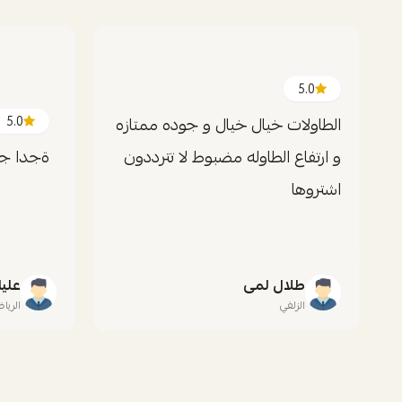
5.0
الطاولات خيال خيال و جوده ممتازه
5.0
و ارتفاع الطاوله مضبوط لا تترددون
ةجدا جم
اشتروها
طلال لمى
عليا
الزلفي
الريا