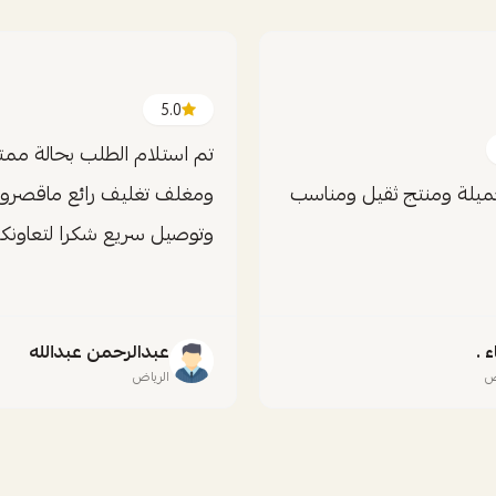
5.0
تم استلام الطلب بحالة ممتا
يلة ومنتج ثقيل ومناسب
ومغلف تغليف رائع ماقصرو
وتوصيل سريع شكرا لتعاونك
ء .
عبدالرحمن عبدالله
ض
الرياض