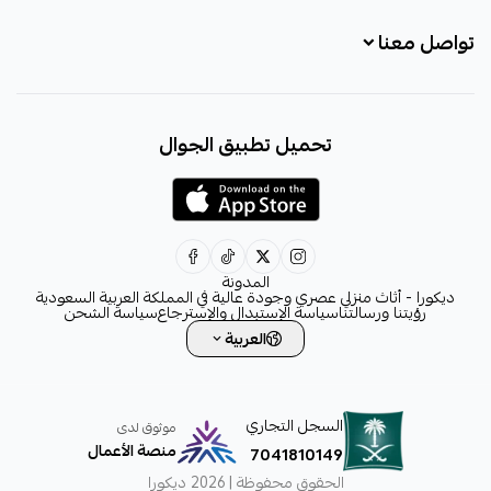
تواصل معنا
+966531828315
تحميل تطبيق الجوال
+966531828315
+966554076989
decora6586@gmail.com
0531828315
المدونة
ديكورا - أثاث منزلي عصري وجودة عالية في المملكة العربية السعودية
رؤيتنا ورسالتنا
سياسة الإستبدال والإسترجاع
سياسة الشحن
العربية
السجل التجاري
موثوق لدى
منصة الأعمال
7041810149
الحقوق محفوظة | 2026
ديكورا