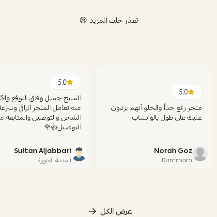
تعذر جلب المزيد 😢
5.0
5.0
المنتج جميل وفاق التوقع والأك
متجر رائع جداً والحلو أنهم يردون
منه تعامل المتجر الراقي وسرعة
عليك على طول بالواتساب
الشحن والتوصيل والمتابعة ما
التوصيل👍🌹
Sultan Aljabbari
Norah Goz
Dammam
المدينة المنورة
عرض الكل