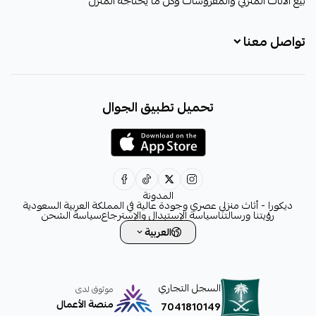
بيع الأثاث المنزلي والمفروشات وكل ما يحتاجه المنزل
تواصل معنا
+966531828315
تحميل تطبيق الجوال
+966531828315
+966554076989
decora6586@gmail.com
0531828315
المدونة
ديكورا - أثاث منزلي عصري وجودة عالية في المملكة العربية السعودية
رؤيتنا ورسالتنا
سياسة الإستبدال والإسترجاع
سياسة الشحن
العربية
السجل التجاري
موثوق لدى
منصة الأعمال
7041810149