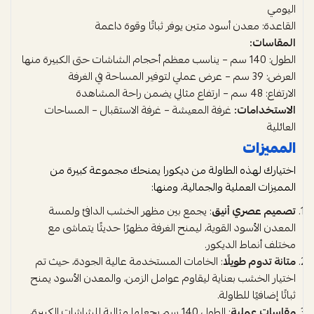
اليومي
القاعدة: معدن أسود متين يوفر ثباتًا وقوة داعمة
المقاسات:
الطول: 140 سم – يناسب معظم أحجام الشاشات حتى الكبيرة منها
العرض: 39 سم – عرض عملي لتوفير المساحة في الغرفة
الارتفاع: 48 سم – ارتفاع مثالي يضمن راحة المشاهدة
الاستخدامات:
غرفة المعيشة – غرفة الاستقبال – المساحات
العائلية
المميزات
اختيارك لهذه الطاولة من ديكورا يمنحك مجموعة كبيرة من
المميزات العملية والجمالية، ومنها:
تصميم عصري أنيق
: يجمع بين مظهر الخشب الدافئ ولمسة
المعدن الأسود القوية، ليمنح الغرفة مظهرًا حديثًا يتماشى مع
مختلف أنماط الديكور.
متانة تدوم طويلًا
: الخامات المستخدمة عالية الجودة، حيث تم
اختيار الخشب بعناية ليقاوم عوامل الزمن، والمعدن الأسود يمنح
ثباتًا إضافيًا للطاولة.
مقاسات عملية
: الطول 140 سم يجعلها مثالية للشاشات الكبيرة،