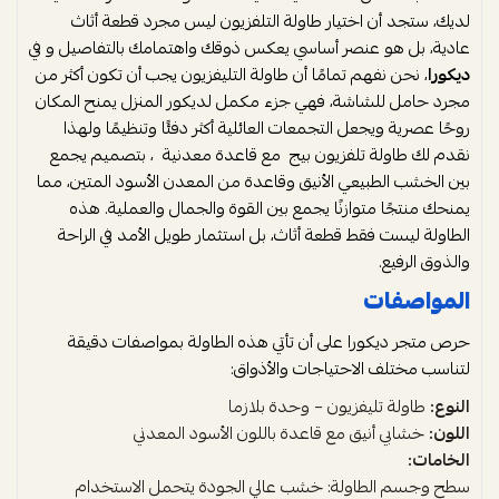
لديك، ستجد أن اختيار طاولة التلفزيون ليس مجرد قطعة أثاث
عادية، بل هو عنصر أساسي يعكس ذوقك واهتمامك بالتفاصيل و في
ديكورا
، نحن نفهم تمامًا أن طاولة التليفزيون يجب أن تكون أكثر من
مجرد حامل للشاشة، فهي جزء مكمل لديكور المنزل يمنح المكان
روحًا عصرية ويجعل التجمعات العائلية أكثر دفئًا وتنظيمًا ولهذا
نقدم لك طاولة تلفزيون بيج مع قاعدة معدنية ، بتصميم يجمع
بين الخشب الطبيعي الأنيق وقاعدة من المعدن الأسود المتين، مما
يمنحك منتجًا متوازنًا يجمع بين القوة والجمال والعملية. هذه
الطاولة ليست فقط قطعة أثاث، بل استثمار طويل الأمد في الراحة
والذوق الرفيع.
المواصفات
حرص متجر ديكورا على أن تأتي هذه الطاولة بمواصفات دقيقة
لتناسب مختلف الاحتياجات والأذواق:
النوع:
طاولة تليفزيون – وحدة بلازما
اللون:
خشابي أنيق مع قاعدة باللون الأسود المعدني
الخامات:
سطح وجسم الطاولة: خشب عالي الجودة يتحمل الاستخدام