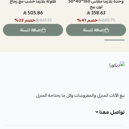
وحدة بلازما مقاس 160*40*50
طاوله بلازما خشب مع زجاج
لون بيج
505.86
358.63
خصم
41
%
خصم
23
%
661.25
603.75
إضافة للسلة
إضافة للسلة
ديكورا
بيع الأثاث المنزلي والمفروشات وكل ما يحتاجه المنزل
تواصل معنا