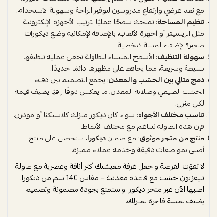
مع بُعد عرضي وارتفاع مدروسين لتوفير الراحة وسهولة الاستخدام.
تنظيم المساحة
: تمنحك سطحًا عمليًا لترتيب الأجهزة الإلكترونية
مثل الريسيفر أو أجهزة الألعاب، بالإضافة لإمكانية وضع ديكورات
صغيرة لإضفاء لمسة شخصية.
سهولة التنظيف
: الأسطح الملساء للطاولة تجعل عملية تنظيفها
بسيطة وسريعة، مما يحافظ على مظهرها دائمًا جديدًا.
دمج مثالي بين الخشب والمعدن
: يجمع التصميم بين دفء
الخشب الطبيعي وصلابة المعدن، ما يعكس ذوقًا راقيًا يضيف قيمة
لكل منزل.
تناسب مختلف الأجواء
: سواء كان ديكور منزلك كلاسيكيًا أو مودرن،
فإن هذه الطاولة تتناغم مع مختلف الأنماط.
منتج من متجر موثوق
: مع ضمان
ديكورا
، ستحصل على منتج
أصلي بمواصفات دقيقة وخدمة عملاء مميزة.
لا تفوّت الفرصة واجعل غرفة معيشتك أكثر أناقة وعصرية مع طاولة
تليفزيون خشب مع قاعدة معدنية – مقاس 140 سم من ديكورا.
اطلبها الآن عبر متجر ديكورا واستمتع بجودة مضمونة وتصميم
يضيف لمسة فاخرة لمنزلك.