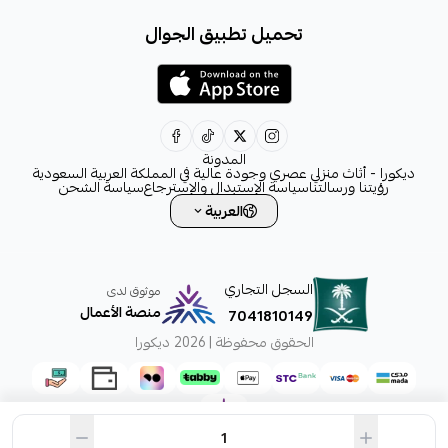
+966531828315
تحميل تطبيق الجوال
+966531828315
+966554076989
decora6586@gmail.com
0531828315
المدونة
ديكورا - أثاث منزلي عصري وجودة عالية في المملكة العربية السعودية
رؤيتنا ورسالتنا
سياسة الإستبدال والإسترجاع
سياسة الشحن
العربية
السجل التجاري
موثوق لدى
منصة الأعمال
7041810149
الحقوق محفوظة | 2026
ديكورا