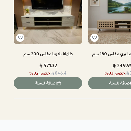
ليزي مقاس 180 سم
طاولة بلازما مقاس 200 سم
571.32
249.9
خصم
33
%
خصم
32
%
846.4
إضافة للسلة
إضافة للسلة