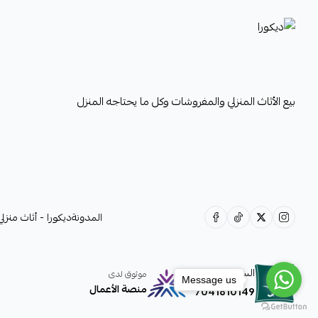
ديكورا
بيع الأثاث المنزلي والمفروشات وكل ما يحتاجه المنزل
المدونة
ديكورا - أثاث منز
السجل التجاري
موثوق لدى
Message us
منصة الأعمال
7041810149