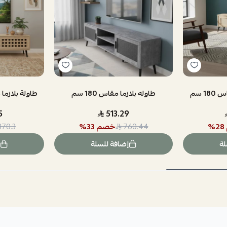
 سم
طاوله بلازما مقاس 180 سم
طاولة بلازما ما
5
513.29
28
%
خصم
33
%
370.3
760.44
لة
إضافة للسلة