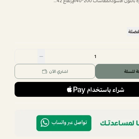
الأسودالمقاسات 200*40الإرتفاع 42...
فضلة
ة للسلة
اشتري الآن