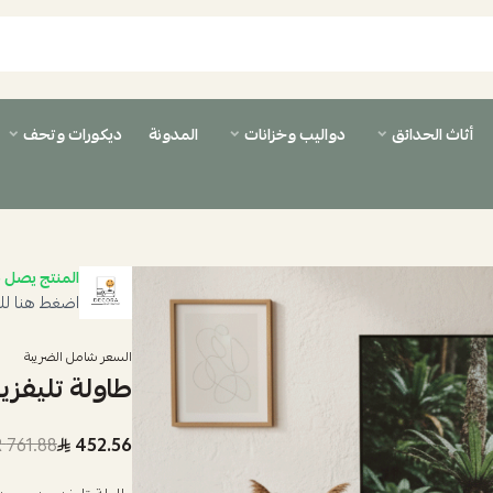
أثاث الحدائق
دواليب وخزانات
المدونة
ديكورات وتحف
المنتج يصل ب
اضغط هنا لل
السعر شامل الضريبة
طاولة تليفزي
761.88 SAR
452.56