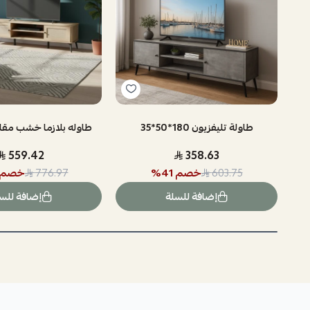
طاولة تليفزيون 180*50*35
طاوله بلازما خشب مقاس 180
559.42
358.63
خصم
41
%
خصم
776.97
603.75
إضافة للسلة
إضافة للس