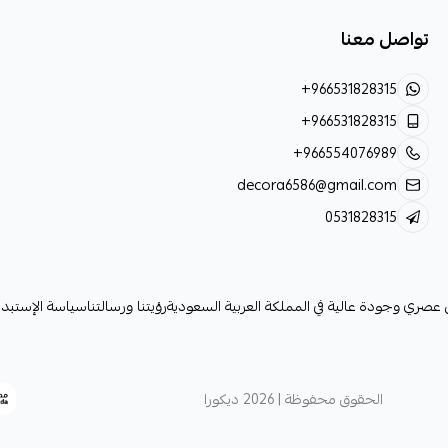
تواصل معنا
+966531828315
+966531828315
+966554076989
decora6586@gmail.com
0531828315
لي عصري وجودة عالية في المملكة العربية السعودية
رؤيتنا ورسالتنا
سياسة الإستبدا
الحقوق محفوظة | 2026
ديكورا