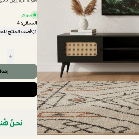
طاولة تليفزيون مميزة باللون 
متوفر
المتبقي:
4
أضف المنتج للم
إضاف