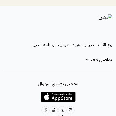
ديكورا
بيع الأثاث المنزلي والمفروشات وكل ما يحتاجه المنزل
تواصل معنا
+966531828315
تحميل تطبيق الجوال
+966531828315
+966554076989
decora6586@gmail.com
0531828315