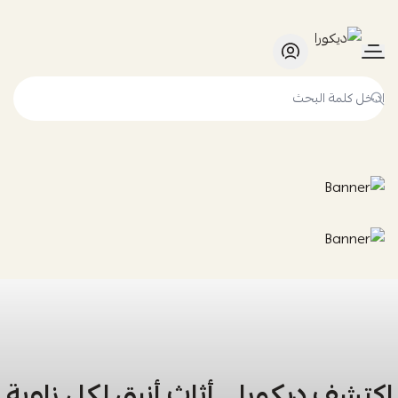
ديكورا
اكتشف ديكورا… أثاث أنيق لكل زاوية