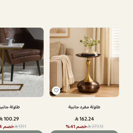
طاولة مفرد جانبية
طاولة جانبي
100.29
162.24
خصم
41
%
خصم
4
131.1
273.13