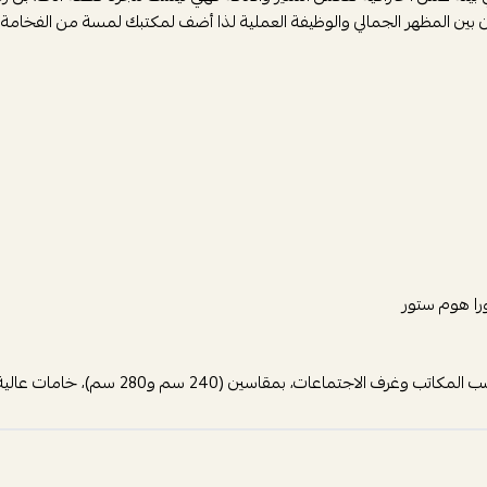
ازن بين المظهر الجمالي والوظيفة العملية لذا أضف لمكتبك لمسة من الفخام
ا هوم ستور
 سم و280 سم)، خامات عالية الجودة وسطح واسع مريح وسهل التنظيف.