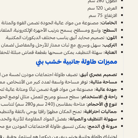
الطول: 280 سم
العرض: 120 سم
الارتفاع: 75 سم
الخامات:
مصنوعة من مواد عالية الجودة تضمن القوة والمتان
السطح:
واسع ومسطّح، يسمح بترتيب الأجهزة الإلكترونية، الملفا
اللون:
تصميم محايد أنيق يناسب مختلف الديكورات المكتبية.
التركيب:
سهل وسريع، مع ثبات ممتاز للأرجل والمفاصل لضمان الاست
العناية:
سهلة التنظيف، يمكن مسحها بقطعة قماش مبللة للحفاظ ع
مميزات طاولة جانبية خشب بني
تصميم عصري أنيق:
تضيف طاولة اجتماعات مودرن لمسة من الفخا
مساحة مثالية:
توفر مساحة واسعة لعدد كبير من الأشخاص، مما ي
جودة عالية:
مصنوعة من مواد قوية تضمن ثباتًا ومتانة عالية لت
راحة في الاستخدام:
سطح مستوٍ ومريح للعمل، مثالي لوضع الحواس
تنوع في الأحجام:
متاحة بمقاسين (240 سم و280 سم) لتناسب المساحات المختلفة وعدد الأفراد.
جماليات احترافية:
تمنح المكان مظهرًا راقيًا يوحي بالثقة والتنظيم
سهولة التنظيف والصيانة:
بفضل المواد المقاومة للأتربة والخدو
مرونة في الدمج:
يمكن تنسيق طاولة الاجتماعات المودرن مع مخت
اختيارك طاولة جانبية خشب بني من ديكورا هو استثمار حقيقي في