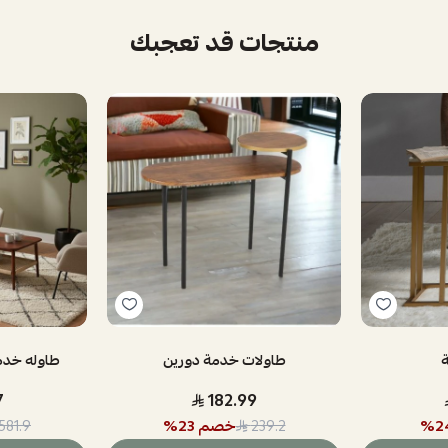
منتجات قد تعجبك
ة
طاولات خدمة دورين
طاوله خدمه 2 دور خشب 
7
182.99
2
%
خصم
23
%
581.9
239.2