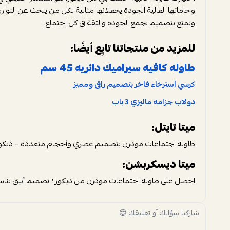
وخاماتها العالية الجودة يجعلانها مثالية لكل من يبحث عن التو
وتمتع بتصميم يجمع الجودة والثقة في كل اجتماع.
للمزيد من منتجاتنا تابِع أيضًا:
طاوله كافيه سيراميك دائريه 45 سم
كرسي استرخاء فاخر بتصميم راقى ومميز
دولاب جزامه ماليزي 3 باب
ميتا تايتل:
طاولة اجتماعات مودرن بتصميم عصري وأحجام متعددة – ديكور
ميتا ديسكربشن:
احصل على طاولة اجتماعات مودرن من ديكورا؛ تصميم أنيق يناسب المكاتب وغرف الاجتماعات، بمقاسين (240