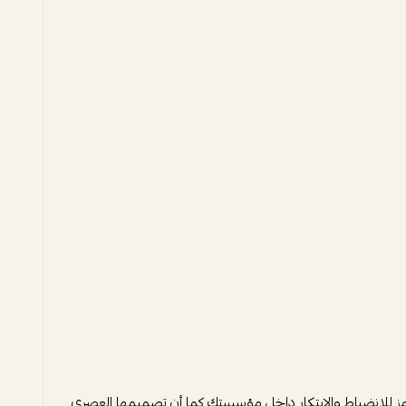
رمز للانضباط والابتكار داخل مؤسستك كما أن تصميمها العصري