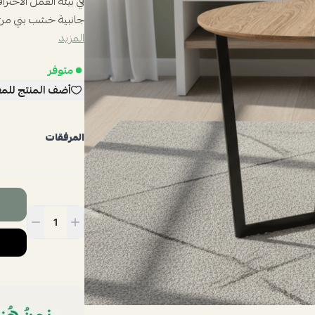
في بيئة العمل الاحتر
جانبية خشب بني من 
المزيد
متوفر
أضف المنتج للم
المرفقات