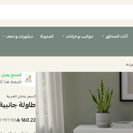
أثاث الحدائق
دواليب وخزانات
المدونة
ديكورات وتحف
رده
المنتج يصل ب
اضغط هنا لل
السعر شامل الضريبة
طاولة جانبي
197.80 SAR
160.22