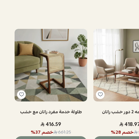
راتان
طاولة خدمة مفرد راتان مع خشب
416.59
418.9
خصم
28
%
خصم
37
%
661.25