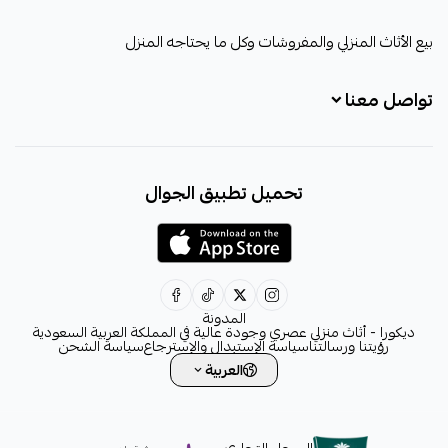
ديكورا
بيع الأثاث المنزلي والمفروشات وكل ما يحتاجه المنزل
تواصل معنا
+966531828315
تحميل تطبيق الجوال
+966531828315
+966554076989
decora6586@gmail.com
0531828315
المدونة
ديكورا - أثاث منزلي عصري وجودة عالية في المملكة العربية السعودية
رؤيتنا ورسالتنا
سياسة الإستبدال والإسترجاع
سياسة الشحن
العربية