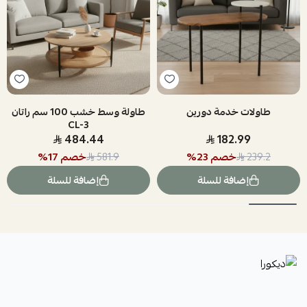
طاولات خدمة دورين
طاولة وسط خشب 100 سم راتان
CL-3
484.44
182.99
خصم
23
%
خصم
17
%
581.9
239.2
إضافة للسلة
إضافة للسلة