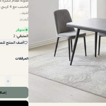
طاولة طعام مميزة م
الخشب مع
لذيذ...
المزيد
متوفر
المتبقي:
2
أضف المنتج للم
المرفقات
إضاف