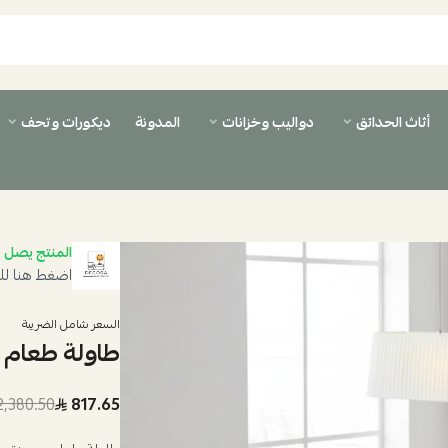
أثاث الحدائق
دواليب وخزانات
المدونة
ديكورات وتحف
المنتج يصل ب
اضغط هنا لل
السعر شامل الضريبة
طاولة طعام خشب
,380.50 SAR
817.65