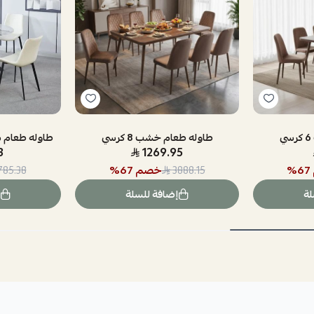
طاوله طعام خشب 8 كرسي
طاوله طعام سيرا
3
1269.95
67
%
خصم
67
%
785.38
3888.15
لة
إضافة للسلة