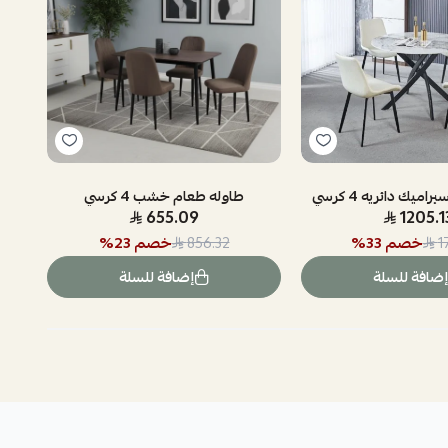
ميك دائريه 4 كرسي
طاوله طعام خشب 4 كرسي
655.09
1205.1
خصم
33
%
خصم
23
%
856.32
1
إضافة للسلة
إضافة للسلة