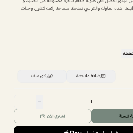
ن ديكورااحصل علي طاوله طعام فاخره مصنوعه من الحديد و
 4 كرسي أنيقه .هذه الطاوله والكراسي تمنحك مساحه رائعه لتناول وجبات
فضلة
إضافة ملاحظة
إرفاق ملف
اسحب و افلت الملف هنا
استعراض
ة للسلة
اشتري الآن