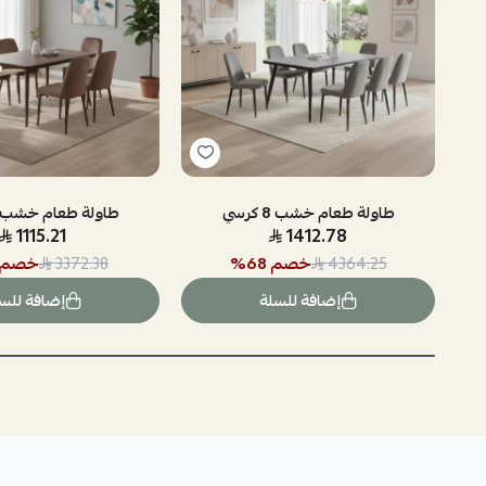
طاولة طعام خشب 8 كرسي
طاولة طعام خشب 6 كرسي
1115.21
1412.78
خصم
68
%
خصم
3372.38
4364.25
إضافة للسلة
إضافة للس