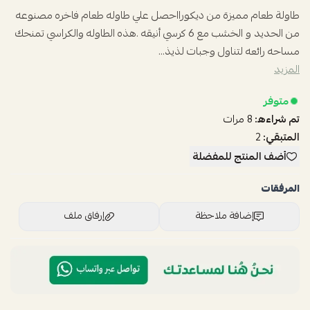
طاولة طعام مميزة من ديكورااحصل علي طاوله طعام فاخره مصنوعه
من الحديد و الخشب مع 6 كرسي أنيقه .هذه الطاوله والكراسي تمنحك
مساحه رائعه لتناول وجبات لذيذ...
المزيد
متوفر
تم شراءه:
8
مرات
المتبقي:
2
أضف المنتج للمفضلة
المرفقات
إضافة ملاحظة
إرفاق ملف
اسحب و افلت الملف هنا
استعراض