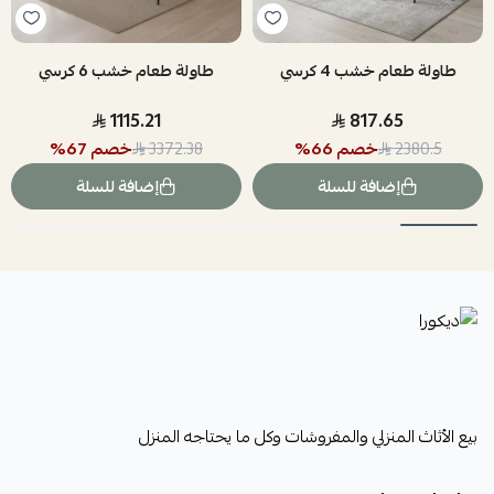
طاولة طعام خشب 4 كرسي
طاولة طعام خشب 6 كرسي
1115.21
817.65
خصم
66
%
خصم
67
%
3372.38
2380.5
إضافة للسلة
إضافة للسلة
ديكورا
بيع الأثاث المنزلي والمفروشات وكل ما يحتاجه المنزل