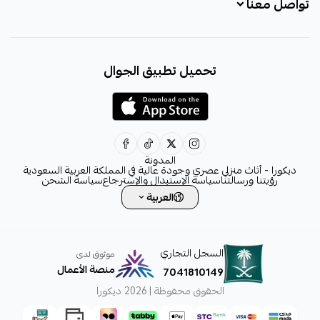
تواصل معنا
+966531828315
تحميل تطبيق الجوال
+966531828315
+966554076989
decora6586@gmail.com
0531828315
المدونة
ديكورا - أثاث منزلي عصري وجودة عالية في المملكة العربية السعودية
رؤيتنا ورسالتنا
سياسة الإستبدال والإسترجاع
سياسة الشحن
العربية
السجل التجاري
موثوق لدى
منصة الأعمال
7041810149
الحقوق محفوظة | 2026
ديكورا