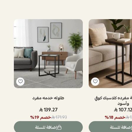
طاولة خدمة مفرده كلاسيك كوفي
طاوله خدمه مفرد
وأسود
139.27
107.1
خصم
18
%
خصم
19
%
171.93
1
إضافة للسلة
إضافة للسلة