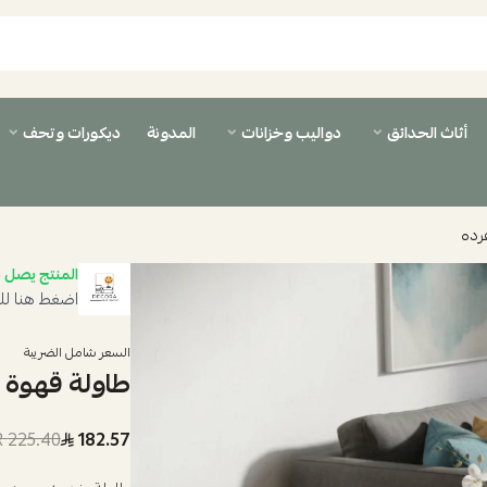
أثاث الحدائق
دواليب وخزانات
المدونة
ديكورات وتحف
رده
المنتج يصل ب
اضغط هنا لل
السعر شامل الضريبة
طاولة قهوة 
225.40 SAR
182.57