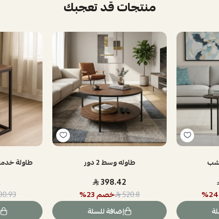
منتجات قد تعجبك
خشب
طاوله وسط 2 دور
2
398.42
24
%
خصم
23
%
30.93
520.8
لة
إضافة للسلة