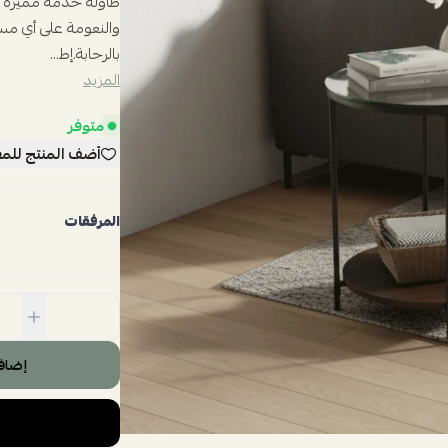
طاولة خدمه مميزه م
والنعومة على أي م
بالرحابة.إط...
المزيد
متوفر
أضف المنتج للم
المرفقات
إضاف