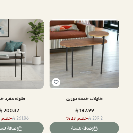
طاولات خدمة دورين
طاوله مفرد 
200.32
182.99
خصم
23
%
خصم
261.86
239.2
إضافة للسلة
إضافة للس