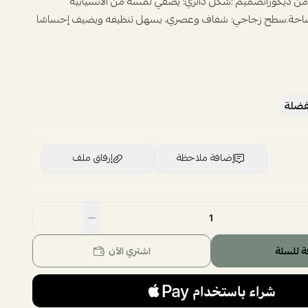
ن ديكوراتصميم :شكل دائري: يضفي لمسة من الانسيابية
ساحة.سطح زجاجي: شفاف وعصري، يسهل تنظيفه ويضيف إحساسًا
فضلة
إضافة ملاحظة
إرفاق ملف
اسحب و افلت الملف هنا
استعراض
ة للسلة
اشتري الآن