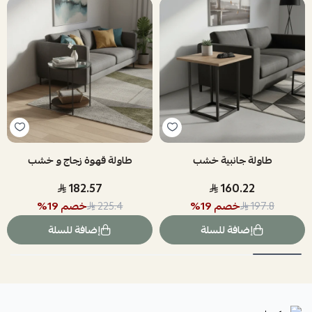
طاولة جانبية خشب
طاولة قهوة زجاج و خشب
182.57
160.22
خصم
19
%
خصم
19
%
225.4
197.8
إضافة للسلة
إضافة للسلة