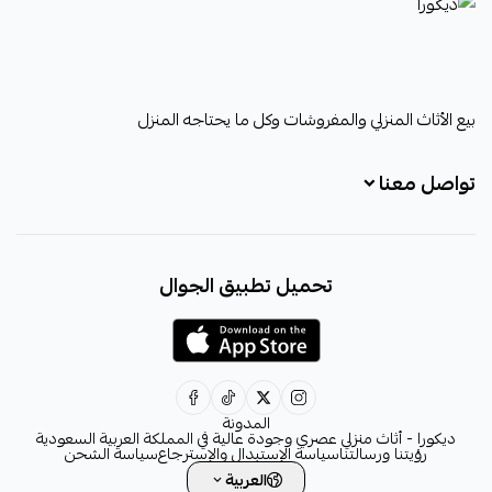
ديكورا
بيع الأثاث المنزلي والمفروشات وكل ما يحتاجه المنزل
تواصل معنا
+966531828315
تحميل تطبيق الجوال
+966531828315
+966554076989
decora6586@gmail.com
0531828315
المدونة
ديكورا - أثاث منزلي عصري وجودة عالية في المملكة العربية السعودية
رؤيتنا ورسالتنا
سياسة الإستبدال والإسترجاع
سياسة الشحن
العربية