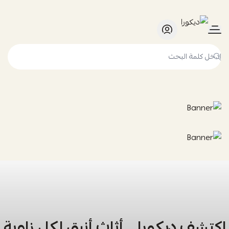
ديكورا
اكتشف ديكورا… أثاث أنيق لكل زاوية