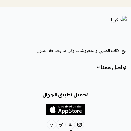
ديكورا
بيع الأثاث المنزلي والمفروشات وكل ما يحتاجه المنزل
تواصل معنا
+966531828315
تحميل تطبيق الجوال
+966531828315
+966554076989
decora6586@gmail.com
0531828315