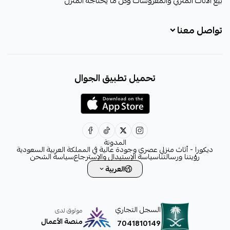
بيع الأثاث المنزلي والمفروشات وكل ما يحتاجه المنزل
تواصل معنا
+966531828315
تحميل تطبيق الجوال
+966531828315
+966554076989
decora6586@gmail.com
0531828315
المدونة
ديكورا - أثاث منزلي عصري وجودة عالية في المملكة العربية السعودية
رؤيتنا ورسالتنا
سياسة الإستبدال والإسترجاع
سياسة الشحن
العربية
السجل التجاري
موثوق لدى
منصة الأعمال
7041810149