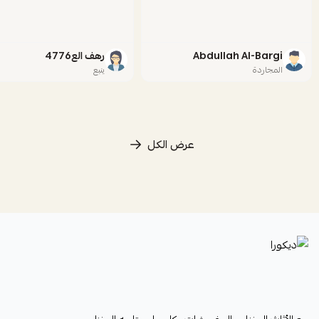
Abdullah Al-Bargi
رهف الع4776
المجاردة
ينبع
عرض الكل
ديكورا