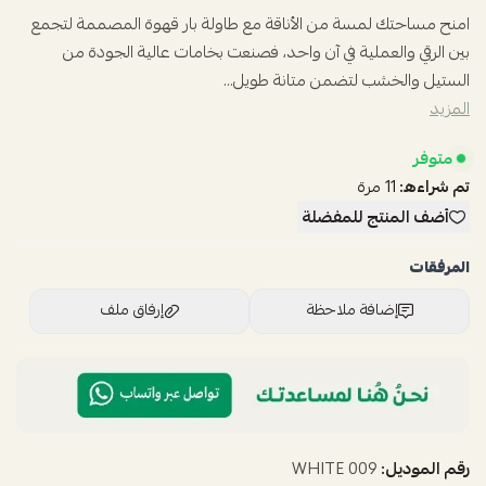
امنح مساحتك لمسة من الأناقة مع طاولة بار قهوة المصممة لتجمع
بين الرقي والعملية في آن واحد، فصنعت بخامات عالية الجودة من
الستيل والخشب لتضمن متانة طويل...
المزيد
متوفر
تم شراءه:
11
مرة
أضف المنتج للمفضلة
المرفقات
إضافة ملاحظة
إرفاق ملف
اسحب و افلت الملف هنا
استعراض
رقم الموديل:
009 WHITE