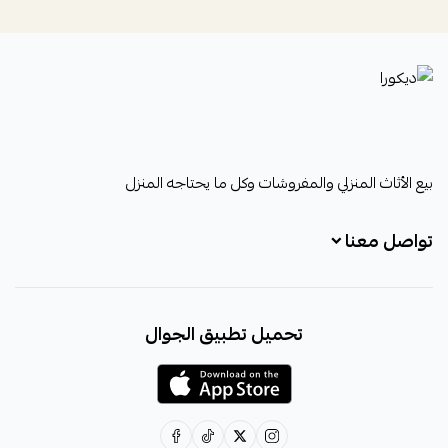
ديكورا
بيع الأثاث المنزلي والمفروشات وكل ما يحتاجه المنزل
تواصل معنا
+966531828315
تحميل تطبيق الجوال
+966531828315
+966554076989
decora6586@gmail.com
0531828315