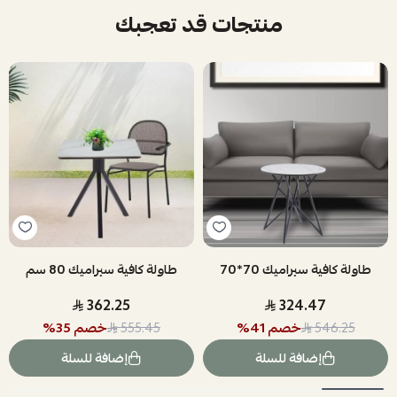
منتجات قد تعجبك
طاولة كافية سيراميك 70*70
طاولة كافية سيراميك 80 سم
362.25
324.47
خصم
41
%
خصم
35
%
555.45
546.25
إضافة للسلة
إضافة للسلة