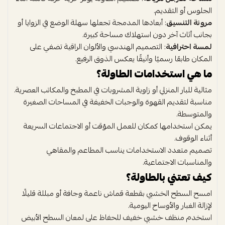
الجلوس أو التقديم.
مرونة التنسيق
: أبعادها المدمجة تجعلها سهلة الوضع في الزوايا أو
بجانب أثاث آخر دون استهلاك مساحة كبيرة.
لمسة احترافية
: التصميم الهندسي والألوان الراقية تضفي على
المكان طابعًا رسميًا وأنيقًا يعكس الذوق الرفيع.
ما هي استخدامات الطاولة؟
مثالية للبار المنزلي أو زاوية المشروبات في المطبخ والمكاتب العصرية.
مناسبة لتقديم القهوة والوجبات الخفيفة في المساحات الصغيرة
والمتوسطة.
يمكن استخدامها كمكان للعمل المؤقت أو الاجتماعات السريعة
أثناء الوقوف.
تصميم متعدد الاستخدامات يناسب المطاعم والمقاهي
والمناسبات الاجتماعية.
كيف تعتني بالطاولة؟
امسح السطح الخشبي بقطعة قماش ناعمة وجافة أو مبللة قليلًا
لإزالة الغبار والأوساخ اليومية.
استخدم منظف خشبي خفيف للحفاظ على لمعان السطح الأبيض