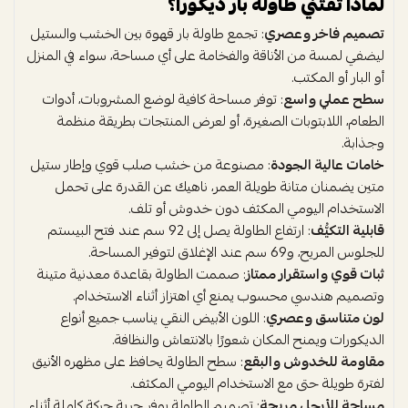
لماذا تقتني طاولة بار ديكورا؟
تصميم فاخر وعصري
: تجمع طاولة بار قهوة بين الخشب والستيل
ليضفي لمسة من الأناقة والفخامة على أي مساحة، سواء في المنزل
أو البار أو المكتب.
سطح عملي واسع
: توفر مساحة كافية لوضع المشروبات، أدوات
الطعام، اللابتوبات الصغيرة، أو لعرض المنتجات بطريقة منظمة
وجذابة.
خامات عالية الجودة
: مصنوعة من خشب صلب قوي وإطار ستيل
متين يضمنان متانة طويلة العمر، ناهيك عن القدرة على تحمل
الاستخدام اليومي المكثف دون خدوش أو تلف.
قابلية التكيُّف
: ارتفاع الطاولة يصل إلى 92 سم عند فتح البيستم
للجلوس المريح، و69 سم عند الإغلاق لتوفير المساحة.
ثبات قوي واستقرار ممتاز
: صممت الطاولة بقاعدة معدنية متينة
وتصميم هندسي محسوب يمنع أي اهتزاز أثناء الاستخدام.
لون متناسق وعصري
: اللون الأبيض النقي يناسب جميع أنواع
الديكورات ويمنح المكان شعورًا بالانتعاش والنظافة.
مقاومة للخدوش والبقع
: سطح الطاولة يحافظ على مظهره الأنيق
لفترة طويلة حتى مع الاستخدام اليومي المكثف.
مساحة للأرجل مريحة
: تصميم الطاولة يوفر حرية حركة كاملة أثناء