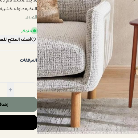
طاوله خدمه مفرد مم
التنظيفطاوله خشبيه رائعه من د
المزيد
متوفر
أضف المنتج للم
المرفقات
إضاف