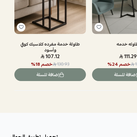
اوله خدمه
طاولة خدمة مفرده كلاسيك كوفي
وأسود
107.12
111.29
خصم
24
%
خصم
18
%
130.93
إضافة للسلة
إضافة للسلة
تحميل تطبيق الجوال