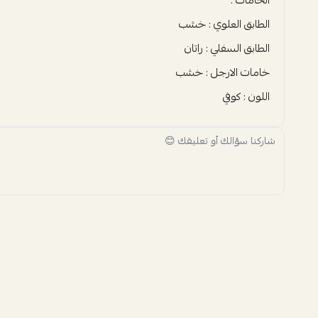
الطابق العلوي : خشب
الطابق السفلي : راتان
خامات الارجل : خشب
اللون : كوفي