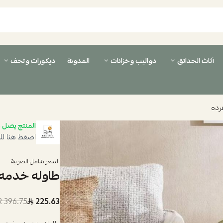
أثاث الحدائق
دواليب وخزانات
المدونة
ديكورات وتحف
رده
المنتج يصل ب
اضغط هنا لل
السعر شامل الضريبة
طاوله خدمه
396.75 SAR
225.63