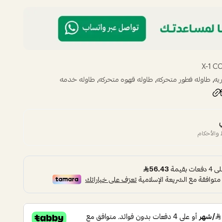
X-1 C
,
,
,
يه
طاوله فطور متحركه
طاوله قهوه متحركه
طاوله خدمه
والأحكام