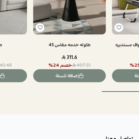
واف مستديره
طاوله خدمه مقاس 45
ط
311.6
2
%
خصم
24
%
145.48
407.33
لة
إضافة للسلة
تواصل معنا