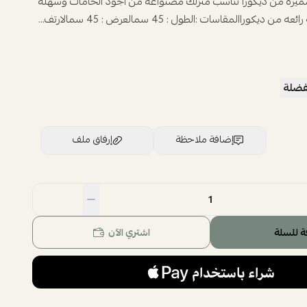
يزه من ديكورا تناسب منزلك مصنواعه من اجود الخامات وسهله
يكوراالمقاسات :الطول : 45 سمالعرض : 45 سمالارتف...
فضلة
إضافة ملاحظة
إرفاق ملف
اسحب و افلت الملف هنا
استعراض
ة للسلة
اشتري الآن