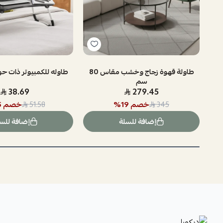
طاولة قهوة زجاج وخشب مقاس 80
طاوله للكمبيوتر ذات ح
سم
38.69
279.45
خصم
19
%
خصم
5
51.58
345
إضافة للسلة
إضافة للس