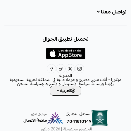
تواصل معنا
+966531828315
تحميل تطبيق الجوال
+966531828315
+966554076989
decora6586@gmail.com
0531828315
المدونة
ديكورا - أثاث منزلي عصري وجودة عالية في المملكة العربية السعودية
رؤيتنا ورسالتنا
سياسة الإستبدال والإسترجاع
سياسة الشحن
العربية
السجل التجاري
موثوق لدى
منصة الأعمال
7041810149
الحقوق محفوظة | 2026
ديكورا