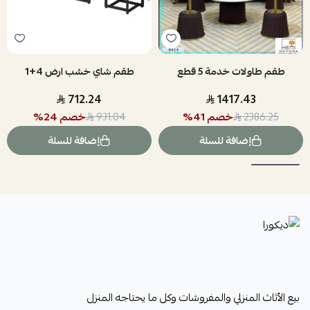
طقم طاولات خدمة 5 قطع
طقم شاي خشب ارض 4+1
712.24
1417.43
خصم
41
%
خصم
24
%
931.04
2386.25
إضافة للسلة
إضافة للسلة
ديكورا
بيع الأثاث المنزلي والمفروشات وكل ما يحتاجه المنزل