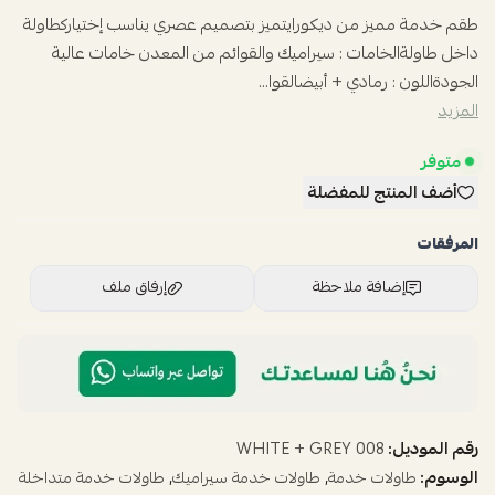
طقم خدمة مميز من ديكورايتميز بتصميم عصري يناسب إختياركطاولة
داخل طاولةالخامات : سيراميك والقوائم من المعدن خامات عالية
الجودةاللون : رمادي + أبيضالقوا...
المزيد
متوفر
أضف المنتج للمفضلة
المرفقات
إضافة ملاحظة
إرفاق ملف
اسحب و افلت الملف هنا
استعراض
رقم الموديل:
008 WHITE + GREY
الوسوم:
,
,
طاولات خدمة
طاولات خدمة سيراميك
طاولات خدمة متداخلة