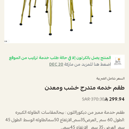
المنتج يصل بالكرتون إلا في حالة طلب خدمة تركيب من الموقع
اضغط هنا للمزيد من ماركة
DEC 20
السعر شامل الضريبة
طقم خدمه متدرج خشب ومعدن
370.30 SAR
299.94
طقم خدمة مميز من ديكورااللون : بيجالمقاسات :الطاوله الكبيره
:الطول 60 سم _العرض35سم_الارتفاع 50سمالطاوله الوسط: الطول 45
سم_العرض 35 سم _الارتفاع 45سم...