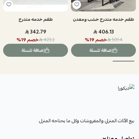
طقم خدمه متدرج خشب ومعدن
طقم خدمه متدرج
342.79
406.13
خصم
19
%
خصم
19
%
423.2
501.4
إضافة للسلة
إضافة للسلة
ديكورا
بيع الأثاث المنزلي والمفروشات وكل ما يحتاجه المنزل
تواصل معنا