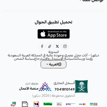
+966531828315
تحميل تطبيق الجوال
+966531828315
+966554076989
decora6586@gmail.com
0531828315
المدونة
ديكورا - أثاث منزلي عصري وجودة عالية في المملكة العربية السعودية
رؤيتنا ورسالتنا
سياسة الإستبدال والإسترجاع
سياسة الشحن
العربية
السجل التجاري
موثوق لدى
منصة الأعمال
7041810149
الحقوق محفوظة | 2026
ديكورا