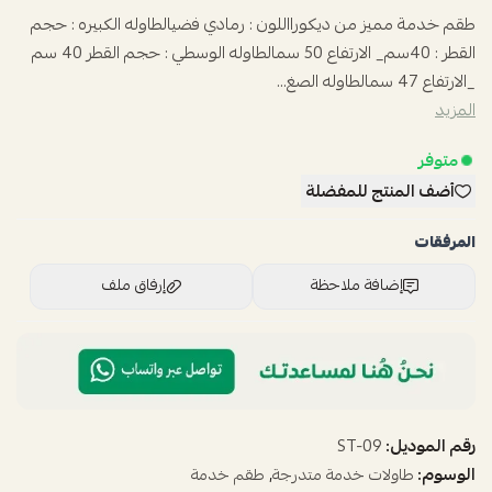
طقم خدمة مميز من ديكورااللون : رمادي فضيالطاوله الكبيره : حجم
القطر : 40سم_ الارتفاع 50 سمالطاوله الوسطي : حجم القطر 40 سم
_الارتفاع 47 سمالطاوله الصغ...
المزيد
متوفر
أضف المنتج للمفضلة
المرفقات
إضافة ملاحظة
إرفاق ملف
اسحب و افلت الملف هنا
استعراض
رقم الموديل:
ST-09
الوسوم:
,
طاولات خدمة متدرجة
طقم خدمة