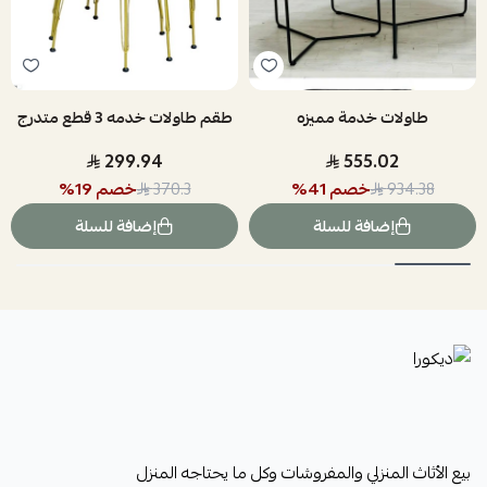
طاولات خدمة مميزه
طقم طاولات خدمه 3 قطع متدرج
299.94
555.02
خصم
41
%
خصم
19
%
370.3
934.38
إضافة للسلة
إضافة للسلة
ديكورا
بيع الأثاث المنزلي والمفروشات وكل ما يحتاجه المنزل