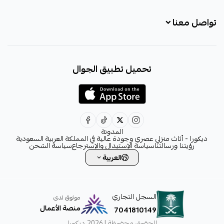
تواصل معنا
+966531828315
تحميل تطبيق الجوال
+966531828315
+966554076989
decora6586@gmail.com
0531828315
المدونة
ديكورا - أثاث منزلي عصري وجودة عالية في المملكة العربية السعودية
رؤيتنا ورسالتنا
سياسة الإستبدال والإسترجاع
سياسة الشحن
العربية
السجل التجاري
موثوق لدى
منصة الأعمال
7041810149
الحقوق محفوظة | 2026
ديكورا