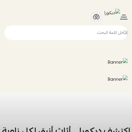
ديكورا
اكتشف ديكورا… أثاث أنيق لكل زاوية