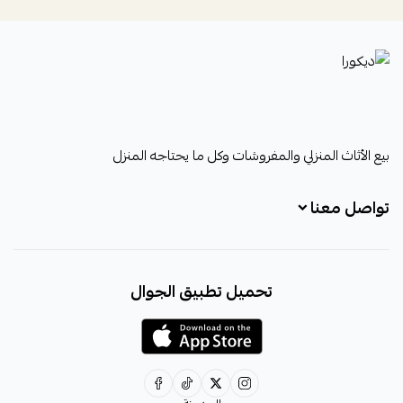
ديكورا
بيع الأثاث المنزلي والمفروشات وكل ما يحتاجه المنزل
تواصل معنا
+966531828315
تحميل تطبيق الجوال
+966531828315
+966554076989
decora6586@gmail.com
0531828315