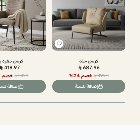
كرسي جلد
كرسي مفرد ب
418.97
687.96
خصم
24
%
خصم
8
581.9
899.3
إضافة للسلة
إضافة للس