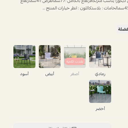
كرسي مفرد مميز من ديكورا يناسب منزلكالارتفاع بالكامل :77سمالعرض :41سمارتفاع
فضلة
نفدت الكمية
رمادي
أصفر
أبيض
أسود
أخضر