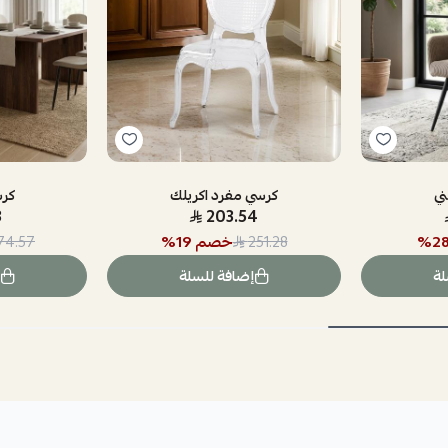
ني
كرسي مفرد اكريلك
كرس
3
203.54
2
%
خصم
19
%
74.57
251.28
لة
إضافة للسلة