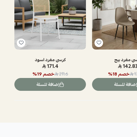
ي مفرد بيج
كرسي مفرد اسود
171.4
142.8
خصم
18
%
خصم
19
%
211.6
1
إضافة للسلة
إضافة للسلة