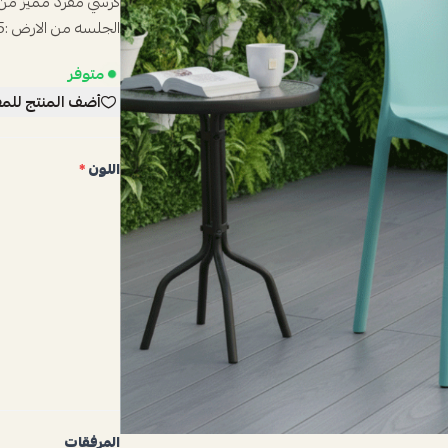
الجلسه من الارض :45سمالخامات : بلاستكاللون : انظر خيارات المنتج ...
متوفر
أضف المنتج للم
اللون
*
المرفقات