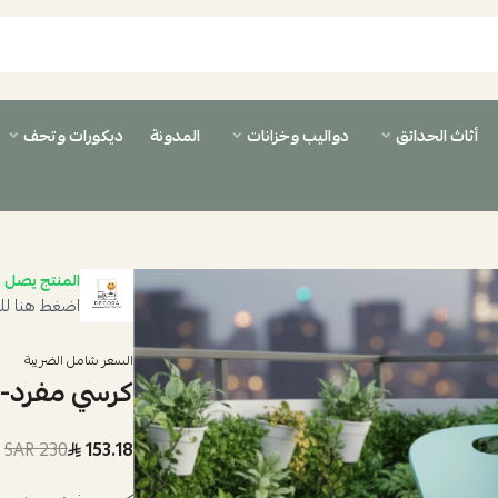
أثاث الحدائق
دواليب وخزانات
المدونة
ديكورات وتحف
المنتج يصل ب
اضغط هنا لل
السعر شامل الضريبة
كرسي مفرد- ف
230 SAR
153.18