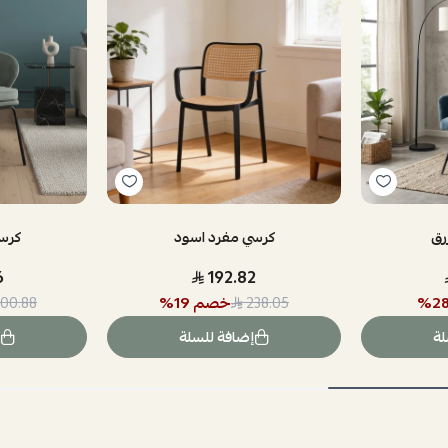
رق
كرسي مفرد اسود
كرس
6
192.82
2
%
خصم
19
%
00.88
238.05
لة
إضافة للسلة