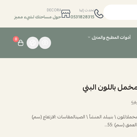
تحدث إلينا
DECORA
0531828315
حول مساحتك لشيء مميز
أدوات المطبخ والمنزل
0
خمل باللون البني
ملاللون \ بنيبلد المنشأ \ الصينالمقاسات :الارتفاع (سم)