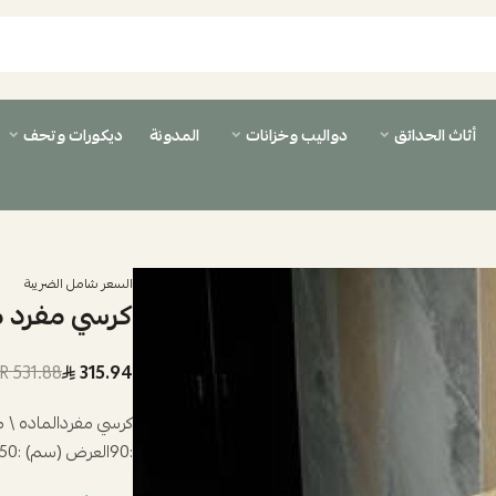
أثاث الحدائق
دواليب وخزانات
المدونة
ديكورات وتحف
السعر شامل الضريبة
كرسي مفرد م
531.88 SAR
315.94
كرسي مفردالماده \ مخ
:90العرض (سم) :50العمق (سم) :55...