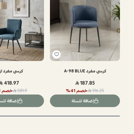
كرسي مفرد A-98 BLUE
كرسي مفرد از
418.97
187.85
خصم
41
%
خصم
8
581.9
316.25
إضافة للسلة
إضافة للس