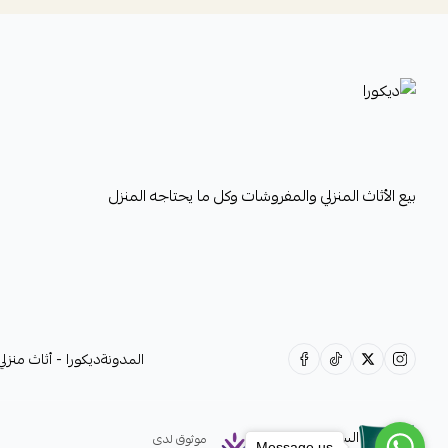
ديكورا
بيع الأثاث المنزلي والمفروشات وكل ما يحتاجه المنزل
المدونة
ديكورا - أثاث منز
السجل التجاري
موثوق لدى
Message us