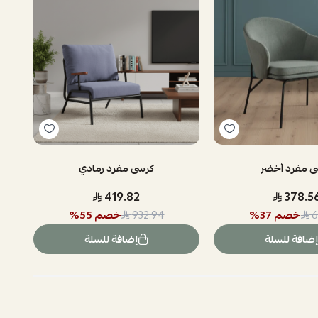
ي مفرد أخضر
كرسي مفرد رمادي
419.82
378.5
خصم
37
%
خصم
55
%
932.94
6
إضافة للسلة
إضافة للسلة