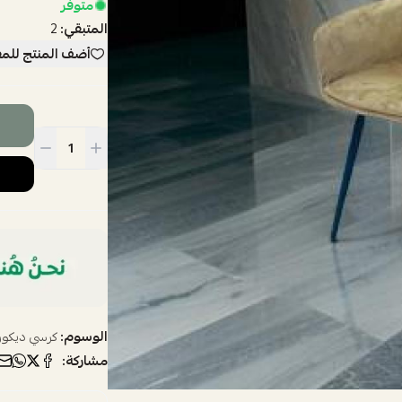
متوفر
المتبقي:
2
أضف المنتج للم
الوسوم:
كرسي ديكور
مشاركة: