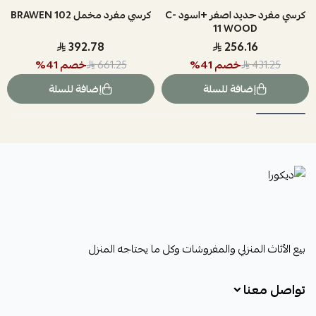
كرسي مفرد حديد اصفر +اسود C-
كرسي مفرد مخمل 102 BRAWEN
11 WOOD
392.78
256.16
خصم
41
%
خصم
41
%
661.25
431.25
إضافة للسلة
إضافة للسلة
ديكورا
بيع الأثاث المنزلي والمفروشات وكل ما يحتاجه المنزل
تواصل معنا