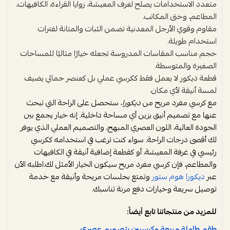
متعدد الاستخدامات يصلح لغرف المعيشة، زوايا القراءة، الكافيهات،
المطاعم، وحتى المكاتب.
مقاوم وقوي الأرجل المعدنية تضمن الثبات والمتانة لفترات
استخدام طويلة.
حجم مناسب المقاسات المدروسة تجعله خيارًا مثاليًا للمساحات
الصغيرة والمتوسطة.
قطعة ديكور لا يعمل فقط ككرسي عملي بل كعنصر جمالي يضيف
لمسة أنيقة لأي مكان.
مع كرسي مفرد مريح من
ديكورا
، ستحصل على الراحة التي تبحث
عنها مع تصميم أنيق يزين أي مساحة داخلية. إنه خيار يجمع بين
الجودة العالية، اللون العصري المبهج، والتصميم العملي الذي يوفر
لك أقصى درجات الراحة. سواء كنت ترغب في استخدامه ككرسي
رئيسي في غرفة المعيشة، أو كقطعة إضافية أنيقة في الكافيهات
والمطاعم، فإن كرسي مفرد مريح سيكون الخيار الأمثل لك.اطلبه الآن
عبر
ديكورا هوم ستور
وتمتع بجلسات مريحة وأنيقة مع خدمة
توصيل سريعة وخيارات دفع مرنة تناسبك.
للمزيد من منتجاتنا تابع أيضاً:
طقم طاولة مربعة وكرسيين بتصميم عصري