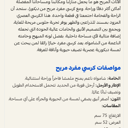
الأثاث المريح هو ما يجعل منازلنا ومكاتبنا ومساحاتنا المفضلة
أماكن أكثر دفئًا وراحة. ومع كرسي مفرد مريح من
ديكورا
، ستجد أن
الراحة والفخامة اجتمعتا في قطعة واحدة. هذا الكرسي العصري
المزود بمسند للذراعين والظهر يوفر تجربة جلوس مريحة للغاية،
ويجمع بين التصميم الأنيق والخامات عالية الجودة التي تجعله
إضافة مثالية لأي مساحة داخلية. بفضل لونه المبهج وخامته
الناعمة من الشامواه، يعد كرسي مفرد خيارًا رائعًا لمن يبحث عن
لمسة ديكورية عصرية تضيف حيوية وأناقة للغرفة.
مواصفات كرسي مفرد مريح
الخامة:
شامواه ناعم يمنح ملمسًا فاخراً وراحة استثنائية.
الإطار والأرجل:
أرجل قوية من الحديد تتحمل الاستخدام الطويل
وتضيف ثباتًا عاليًا.
اللون:
أصفر أنيق يضفي لمسة من الحيوية والجرأة على أي مساحة.
المقاسات:
الارتفاع: 75 سم
العرض: 52 سم