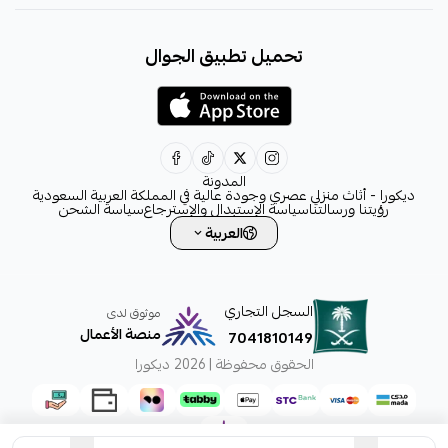
+966531828315
تحميل تطبيق الجوال
+966531828315
+966554076989
decora6586@gmail.com
0531828315
المدونة
ديكورا - أثاث منزلي عصري وجودة عالية في المملكة العربية السعودية
رؤيتنا ورسالتنا
سياسة الإستبدال والإسترجاع
سياسة الشحن
العربية
السجل التجاري
موثوق لدى
منصة الأعمال
7041810149
الحقوق محفوظة | 2026
ديكورا