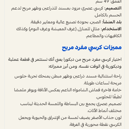
العمق: 49 سم
التصميم:
كرسي عصري مزود بمسند للذراعين وظهر مريح لدعم
الجسم بالكامل.
بلد المنشأ:
الصين، بجودة تصنيع عالية ومعايير دقيقة.
الاستخدام:
مثالي للمنازل (غرف المعيشة وغرف النوم) وكذلك
الكافيهات والمطاعم.
مميزات كرسي مفرد مريح
اختيار كرسي مفرد مريح من ديكورا يعني أنك تستثمر في قطعة عملية
وديكورية في الوقت نفسه. ومن أبرز مميزاته:
راحة استثنائية مسند ذراعين وظهر مبطن يمنحك تجربة جلوس
مريحة لساعات طويلة.
خامة فاخرة قماش الشامواه الناعم يعكس الأناقة ويوفر ملمسًا
لطيفًا للجلوس.
تصميم عصري يجمع بين البساطة واللمسة الحديثة ليناسب
مختلف أنماط الأثاث.
لون جذاب الأصفر يضيف لمسة من الإشراق والحيوية ويجعل
الكرسي نقطة محورية في الغرفة.