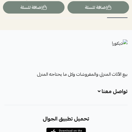
إضافة للسلة
إضافة للسلة
ديكورا
بيع الأثاث المنزلي والمفروشات وكل ما يحتاجه المنزل
تواصل معنا
+966531828315
تحميل تطبيق الجوال
+966531828315
+966554076989