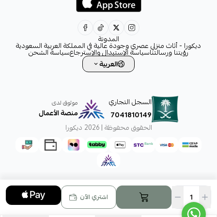
decora6586@gmail.com
0531828315
المدونة
ديكورا - أثاث منزلي عصري وجودة عالية في المملكة العربية السعودية
رؤيتنا ورسالتنا
سياسة الإستبدال والإسترجاع
سياسة الشحن
العربية
السجل التجاري
موثوق لدى
منصة الأعمال
7041810149
الحقوق محفوظة | 2026
ديكورا
اشتري الآن