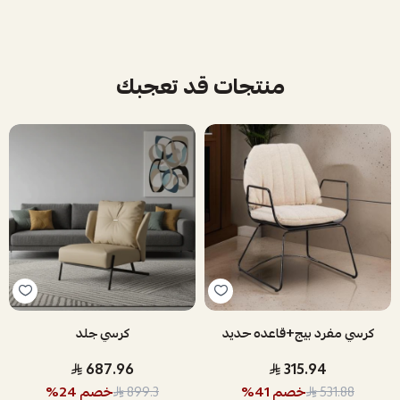
منتجات قد تعجبك
كرسي مفرد بيج+قاعده حديد
كرسي جلد
687.96
315.94
خصم
41
%
خصم
24
%
899.3
531.88