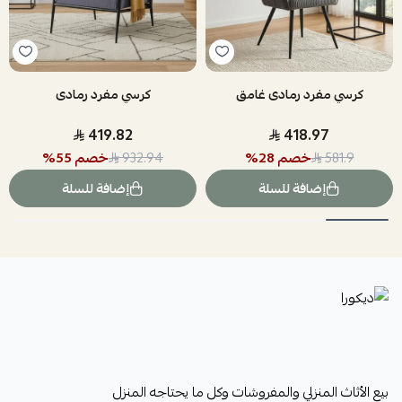
كرسي مفرد رمادى غامق
كرسي مفرد رمادى
419.82
418.97
خصم
28
%
خصم
55
%
932.94
581.9
إضافة للسلة
إضافة للسلة
ديكورا
بيع الأثاث المنزلي والمفروشات وكل ما يحتاجه المنزل