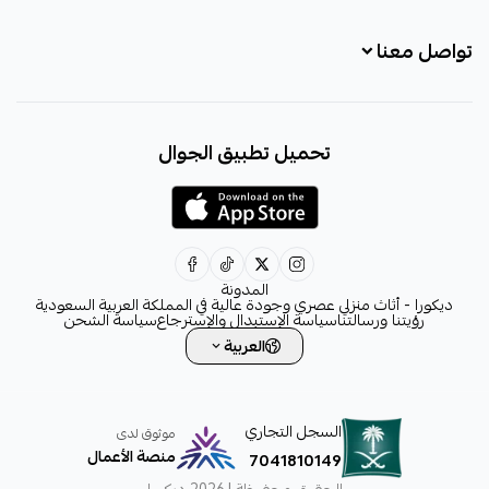
تواصل معنا
+966531828315
تحميل تطبيق الجوال
+966531828315
+966554076989
decora6586@gmail.com
0531828315
المدونة
ديكورا - أثاث منزلي عصري وجودة عالية في المملكة العربية السعودية
رؤيتنا ورسالتنا
سياسة الإستبدال والإسترجاع
سياسة الشحن
العربية
السجل التجاري
موثوق لدى
منصة الأعمال
7041810149
الحقوق محفوظة | 2026
ديكورا