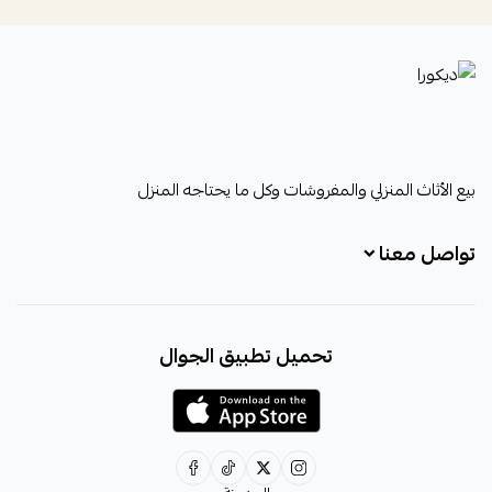
ديكورا
بيع الأثاث المنزلي والمفروشات وكل ما يحتاجه المنزل
تواصل معنا
+966531828315
تحميل تطبيق الجوال
+966531828315
+966554076989
decora6586@gmail.com
0531828315