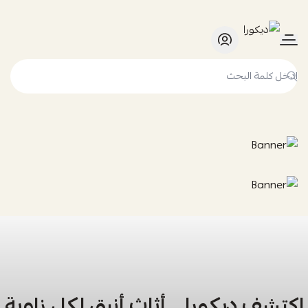
ديكورا
اكتشف ديكورا… أثاث أنيق لكل زاوية