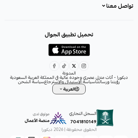
تواصل معنا
+966531828315
تحميل تطبيق الجوال
+966531828315
+966554076989
decora6586@gmail.com
0531828315
المدونة
ديكورا - أثاث منزلي عصري وجودة عالية في المملكة العربية السعودية
رؤيتنا ورسالتنا
سياسة الإستبدال والإسترجاع
سياسة الشحن
العربية
السجل التجاري
موثوق لدى
منصة الأعمال
7041810149
الحقوق محفوظة | 2026
ديكورا