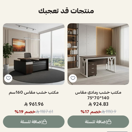
منتجات قد تعجبك
مكتب خشب رمادى مقاس
مكتب خشب مقاس 160سم
140*70*75
961.96
924.83
خصم
17
%
خصم
19
%
1187.61
1110.9
إضافة للسلة
إضافة للسلة