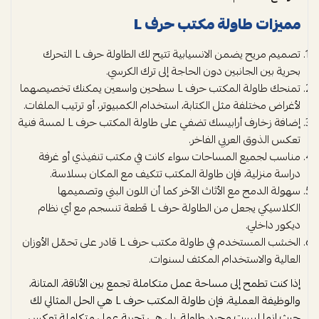
مميزات طاولة مكتب حرف L
تصميم مريح يضمن الانسيابية تتيح لك الطاولة حرف L التحرك
بحرية بين الجانبين دون الحاجة إلى ترك الكرسي.
تمنحك طاولة المكتب حرف L سطحين واسعين يمكنك تخصيصهما
لأغراض مختلفة مثل الكتابة، استخدام الكمبيوتر، أو ترتيب الملفات.
إضافة زخارف أرابيسك تضفي على طاولة المكتب حرف L لمسة فنية
تعكس الذوق العربي الفاخر.
مناسب لجميع المساحات سواء كانت في مكتب تنفيذي أو غرفة
دراسة منزلية، فإن طاولة المكتب تتكيف مع المكان بسلاسة.
سهولة الدمج مع الأثاث الآخر كما أن اللون البني وتصميمها
الكلاسيكي يجعل من الطاولة حرف L قطعة تنسجم مع أي نظام
ديكور داخلي.
الخشب المستخدم في طاولة مكتب حرف L قادر على تحمّل الأوزان
العالية والاستخدام المكثف لسنوات.
إذا كنت تطمح إلى مساحة عمل متكاملة تجمع بين الأناقة، المتانة،
والوظيفة العملية، فإن طاولة المكتب حرف L هي الحل المثالي لك
حيث انها ليست مجرد طاولة، بل هي تجربة عمل متكاملة تعكس