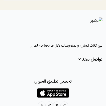
ديكورا
بيع الأثاث المنزلي والمفروشات وكل ما يحتاجه المنزل
تواصل معنا
+966531828315
تحميل تطبيق الجوال
+966531828315
+966554076989
decora6586@gmail.com
0531828315