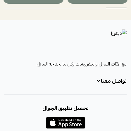
ديكورا
بيع الأثاث المنزلي والمفروشات وكل ما يحتاجه المنزل
تواصل معنا
+966531828315
تحميل تطبيق الجوال
+966531828315
+966554076989
decora6586@gmail.com