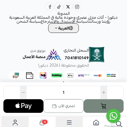
0531828315
المدونة
ديكورا - أثاث منزلي عصري وجودة عالية في المملكة العربية السعودية
رؤيتنا ورسالتنا
سياسة الإستبدال والإسترجاع
سياسة الشحن
العربية
السجل التجاري
موثوق لدى
منصة الأعمال
7041810149
الحقوق محفوظة | 2026
ديكورا
اشتري الآن
0