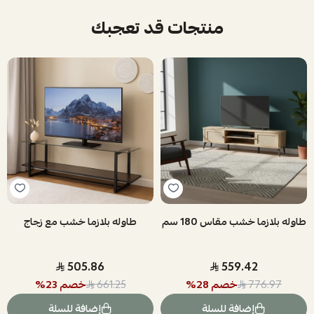
منتجات قد تعجبك
طاوله بلازما خشب مقاس 180 سم
طاوله بلازما خشب مع زجاج
505.86
559.42
خصم
28
%
خصم
23
%
661.25
776.97
إضافة للسلة
إضافة للسلة