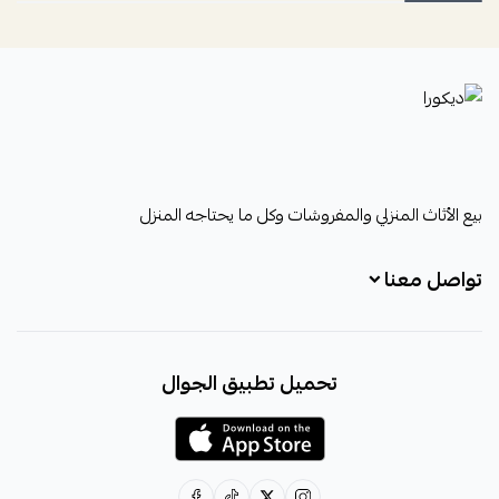
ديكورا
بيع الأثاث المنزلي والمفروشات وكل ما يحتاجه المنزل
تواصل معنا
+966531828315
تحميل تطبيق الجوال
+966531828315
+966554076989
decora6586@gmail.com
0531828315