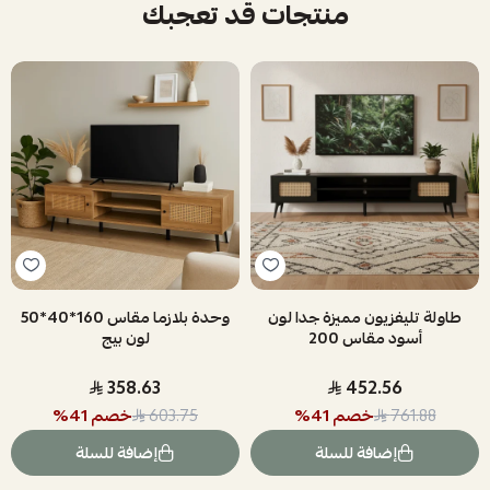
منتجات قد تعجبك
طاولة تليفزيون مميزة جدا لون
وحدة بلازما مقاس 160*40*50
أسود مقاس 200
لون بيج
358.63
452.56
خصم
41
%
خصم
41
%
603.75
761.88
إضافة للسلة
إضافة للسلة