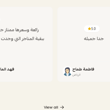
5.0
رائعة وسعرها ممتاز جد
جدا جميله
ببقية المتاجر التي وجدت
فاطمة طماح
فهد الما
الرياض
ج
View all