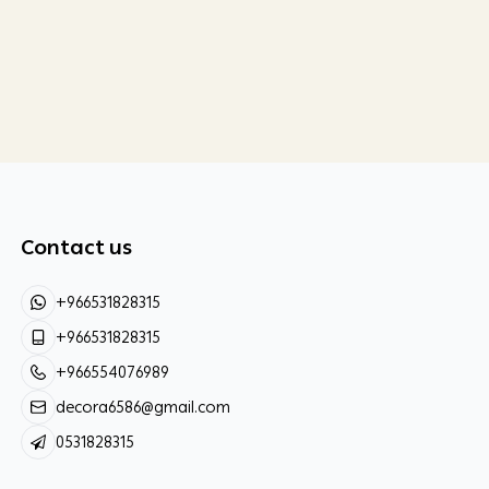
Contact us
+966531828315
+966531828315
+966554076989
decora6586@gmail.com
0531828315