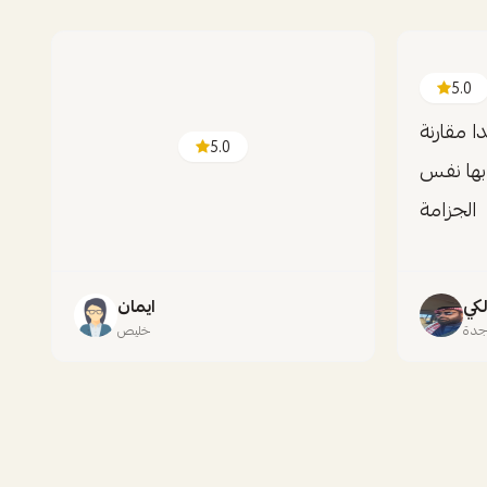
5.0
ا مقارنة
5.0
 بها نفس
الجزامة
لكي
ايمان
دة
خليص